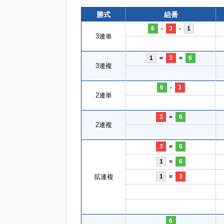
勝式
組番
6
-
3
-
1
3連単
1
=
3
=
6
3連複
6
-
3
2連単
3
=
6
2連複
3
=
6
1
=
6
拡連複
1
=
3
6