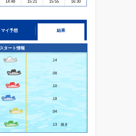
14:48
15:21
15:55
16:30
マイ予想
結果
スタート情報
.14
.08
.10
.18
.04
.13 抜き