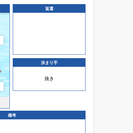
返還
決まり手
抜き
備考