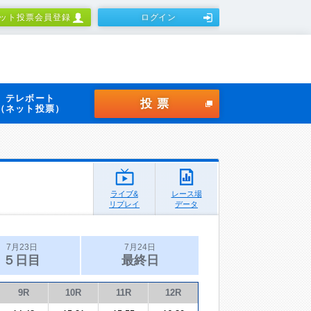
ット投票会員登録
ログイン
テレボート
投票
（ネット投票）
ライブ&
レース場
リプレイ
データ
7月23日
7月24日
５日目
最終日
9R
10R
11R
12R