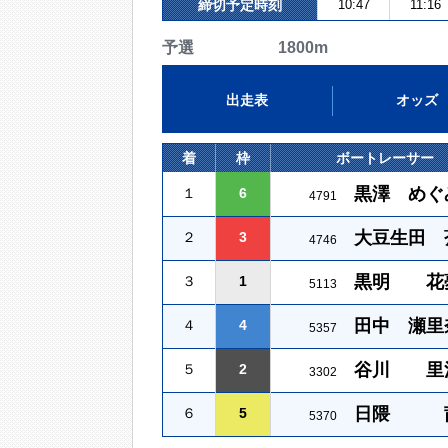
締切予定時刻
10:47
11:16
予選 1800m
出走表
オッズ
着
枠
ボートレーサー
黒澤 めぐ
１
6
4791
大豆生田 
２
3
4746
黒明 花
３
1
5113
田中 瀬里
４
4
5357
谷川 里
５
2
3302
日隈 
６
5
5370