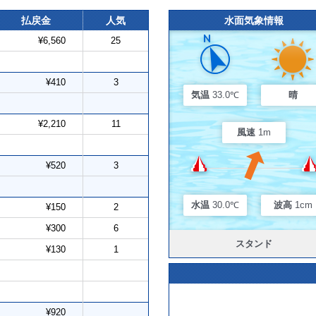
払戻金
人気
水面気象情報
¥6,560
25
¥410
3
気温
33.0℃
晴
¥2,210
11
風速
1m
¥520
3
水温
30.0℃
波高
1cm
¥150
2
¥300
6
スタンド
¥130
1
¥920