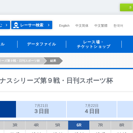
ネ
む
レーサー検索
English
中文简体
中文繁體
한국어
レース場・
ール
データファイル
チケットショップ
リーズ第９戦・日刊スポーツ杯
結果
ナスシリーズ第９戦・日刊スポーツ杯
7月21日
7月22日
３日目
４日目
3R
4R
5R
6R
7R
8R