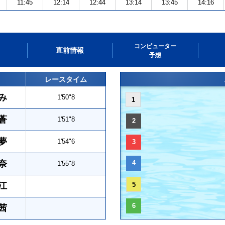
11:45
12:14
12:44
13:14
13:45
14:16
コンピューター
直前情報
予想
レースタイム
み
1'50"8
1
蒼
1'51"8
2
夢
1'54"6
3
奈
4
1'55"8
江
5
6
茜