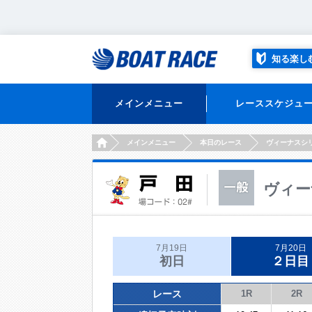
知る楽し
メインメニュー
レーススケジュ
HOME
メインメニュー
本日のレース
ヴィーナスシ
ヴィー
7月19日
7月20日
初日
２日目
レース
1R
2R