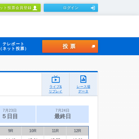
ット投票会員登録
ログイン
テレボート
投票
（ネット投票）
ライブ&
レース場
リプレイ
データ
7月23日
7月24日
５日目
最終日
9R
10R
11R
12R