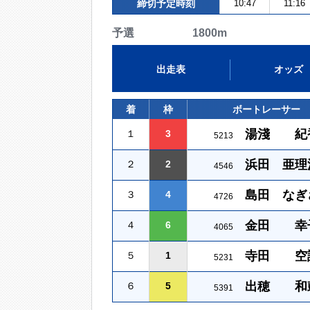
締切予定時刻
10:47
11:16
予選 1800m
出走表
オッズ
着
枠
ボートレーサー
湯淺 紀
１
3
5213
浜田 亜理
２
2
4546
島田 なぎ
３
4
4726
金田 幸
４
6
4065
寺田 空
５
1
5231
出穂 和
６
5
5391