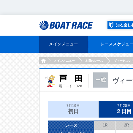
知る楽し
メインメニュー
レーススケジュ
HOME
メインメニュー
本日のレース
ヴィーナスシ
ヴィー
7月19日
7月20日
初日
２日目
レース
1R
2R