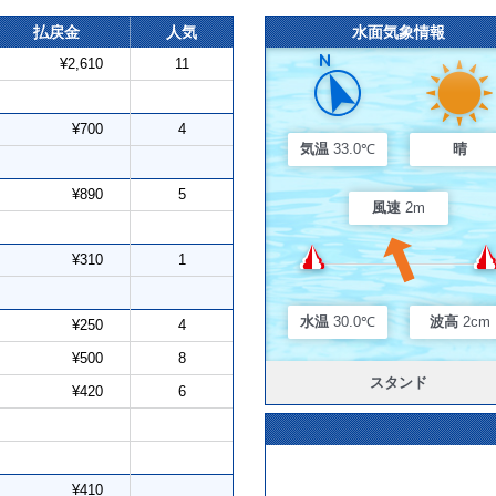
払戻金
人気
水面気象情報
¥2,610
11
¥700
4
気温
33.0℃
晴
¥890
5
風速
2m
¥310
1
水温
30.0℃
波高
2cm
¥250
4
¥500
8
スタンド
¥420
6
¥410