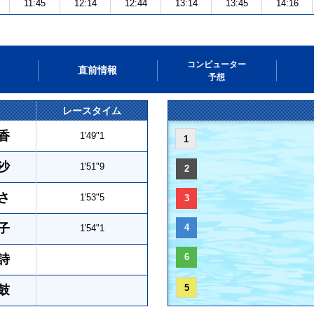
11:45
12:14
12:44
13:14
13:45
14:16
コンピューター
直前情報
予想
レースタイム
香
1'49"1
1
沙
1'51"9
2
さ
1'53"5
3
子
4
1'54"1
6
詩
5
鼓