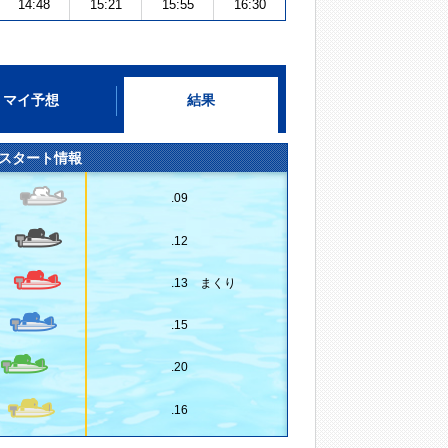
14:48
15:21
15:55
16:30
マイ予想
結果
スタート情報
.09
.12
.13 まくり
.15
.20
.16