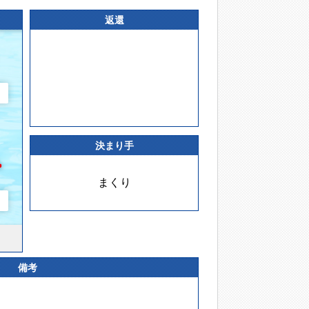
返還
決まり手
まくり
備考