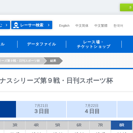
ネ
む
レーサー検索
English
中文简体
中文繁體
한국어
レース場・
ール
データファイル
チケットショップ
リーズ第９戦・日刊スポーツ杯
結果
ナスシリーズ第９戦・日刊スポーツ杯
7月21日
7月22日
３日目
４日目
3R
4R
5R
6R
7R
8R