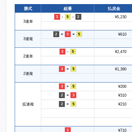
勝式
組番
払戻金
3
-
5
-
2
¥5,230
3連単
2
=
3
=
5
¥610
3連複
3
-
5
¥2,470
2連単
3
=
5
¥1,390
2連複
3
=
5
¥200
2
=
3
¥310
拡連複
2
=
5
¥210
3
¥710