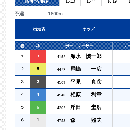
締切予定時刻
15:18
15:44
16:19
1
予選 1800m
出走表
オッズ
着
枠
ボートレーサー
レ
深水 慎一郎
１
3
4152
尾嶋 一広
２
5
4472
平見 真彦
３
2
4509
相原 利章
４
4
4540
浮田 圭浩
５
6
4202
森 照夫
６
1
4753