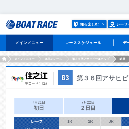
知る楽しむ
レーサ
メインメニュー
レーススケジュール
デ
HOME
メインメニュー
本日のレース
第３６回アサヒビールカップ
結果
第３６回アサヒビ
7月21日
7月22日
初日
２日目
レース
1R
2R
3R