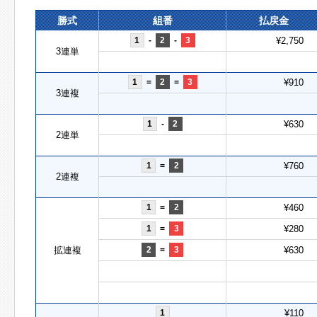
勝式
組番
払戻金
1
-
2
-
3
¥2,750
3連単
1
=
2
=
3
¥910
3連複
1
-
2
¥630
2連単
1
=
2
¥760
2連複
1
=
2
¥460
1
=
3
¥280
拡連複
2
=
3
¥630
1
¥110