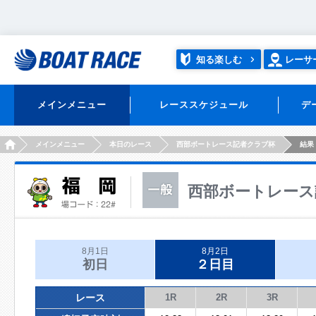
知る楽しむ
レーサ
メインメニュー
レーススケジュール
デ
HOME
メインメニュー
本日のレース
西部ボートレース記者クラブ杯
結果
西部ボートレース
8月1日
8月2日
初日
２日目
レース
1R
2R
3R