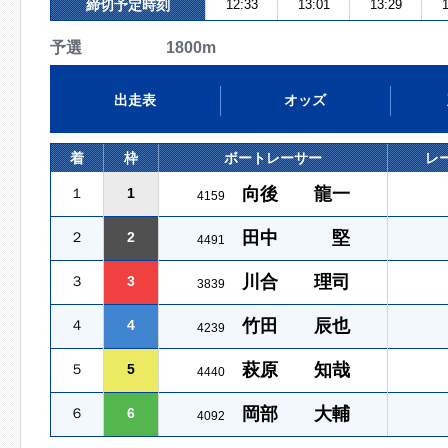
締切予定時刻
12:33
13:01
13:29
1
予選 1800m
出走表
オッズ
着
枠
ボートレーサー
レ
向後 龍一
１
1
4159
田中 堅
２
2
4491
川合 理司
３
3
3839
竹田 辰也
４
4
4239
萩原 知哉
５
5
4440
岡部 大輔
６
6
4092