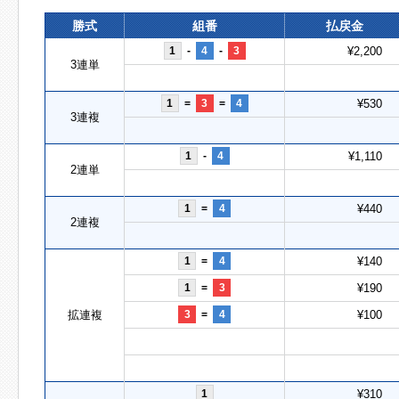
勝式
組番
払戻金
1
-
4
-
3
¥2,200
3連単
1
=
3
=
4
¥530
3連複
1
-
4
¥1,110
2連単
1
=
4
¥440
2連複
1
=
4
¥140
1
=
3
¥190
拡連複
3
=
4
¥100
1
¥310