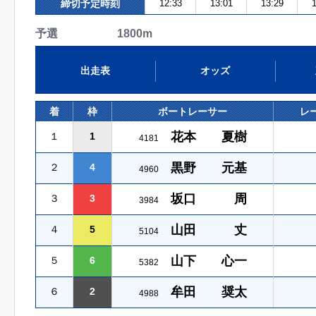
締切予定時刻
12:33
13:01
13:29
1
予選 1800m
出走表
オッズ
着
枠
ボートレーサー
レ
花本 夏樹
１
1
4181
黒野 元基
２
4
4960
坂口 周
３
3
3984
山田 丈
４
5
5104
山下 心一
５
6
5382
牟田 奨太
６
2
4988