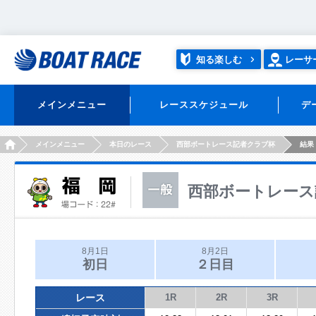
知る楽しむ
レーサ
メインメニュー
レーススケジュール
デ
HOME
メインメニュー
本日のレース
西部ボートレース記者クラブ杯
結果
西部ボートレース
8月1日
8月2日
初日
２日目
レース
1R
2R
3R