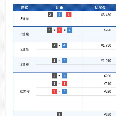
勝式
組番
払戻金
2
-
4
-
3
¥5,430
3連単
2
=
3
=
4
¥920
3連複
2
-
4
¥1,730
2連単
2
=
4
¥1,010
2連複
2
=
4
¥260
2
=
3
¥210
拡連複
3
=
4
¥320
2
¥250