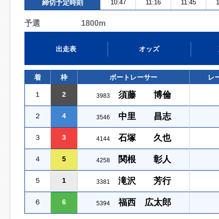
締切予定時刻
10:47
11:16
11:45
1
予選 1800m
出走表
オッズ
着
枠
ボートレーサー
レ
須藤 博倫
１
2
3983
中里 昌志
２
4
3546
石塚 久也
３
3
4144
関根 彰人
４
5
4258
滝沢 芳行
５
1
3381
福西 広太郎
６
6
5394