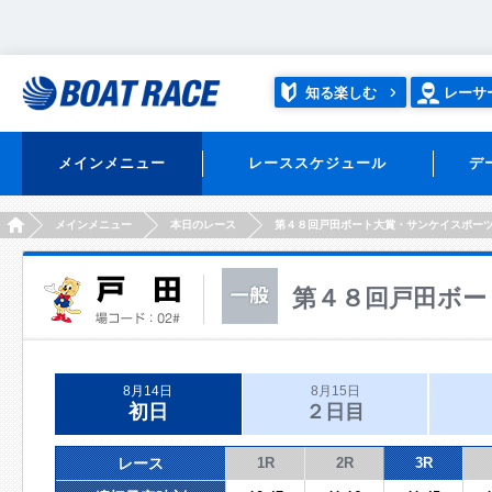
知る楽しむ
レーサ
メインメニュー
レーススケジュール
デ
HOME
メインメニュー
本日のレース
第４８回戸田ボート大賞・サンケイスポー
第４８回戸田ボー
8月14日
8月15日
初日
２日目
レース
1R
2R
3R