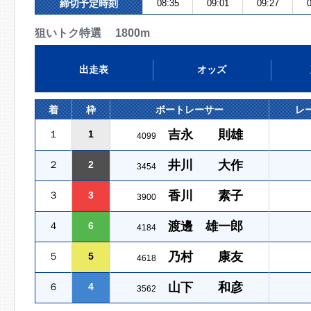
締切予定時刻
08:35
09:01
09:27
0
狙いトク特選 1800m
出走表
オッズ
着
枠
ボートレーサー
レ
吉永 則雄
１
1
4099
井川 大作
２
2
3454
香川 素子
３
3
3900
渡邊 雄一郎
４
6
4184
乃村 康友
５
5
4618
山下 和彦
６
4
3562