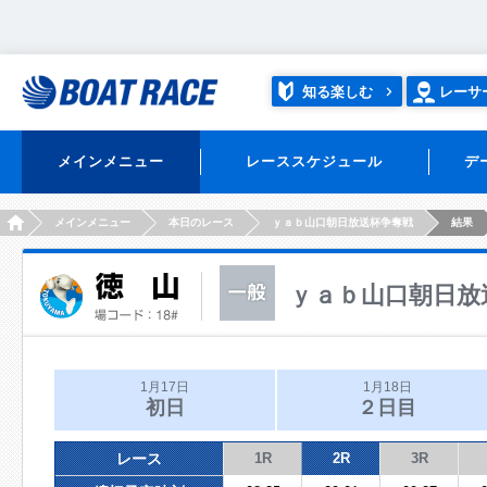
知る楽しむ
レーサ
メインメニュー
レーススケジュール
デ
HOME
メインメニュー
本日のレース
ｙａｂ山口朝日放送杯争奪戦
結果
ｙａｂ山口朝日放
1月17日
1月18日
初日
２日目
レース
1R
2R
3R