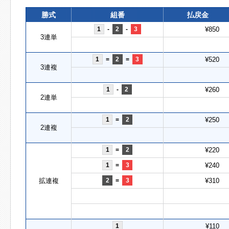
勝式
組番
払戻金
1
-
2
-
3
¥850
3連単
1
=
2
=
3
¥520
3連複
1
-
2
¥260
2連単
1
=
2
¥250
2連複
1
=
2
¥220
1
=
3
¥240
拡連複
2
=
3
¥310
1
¥110