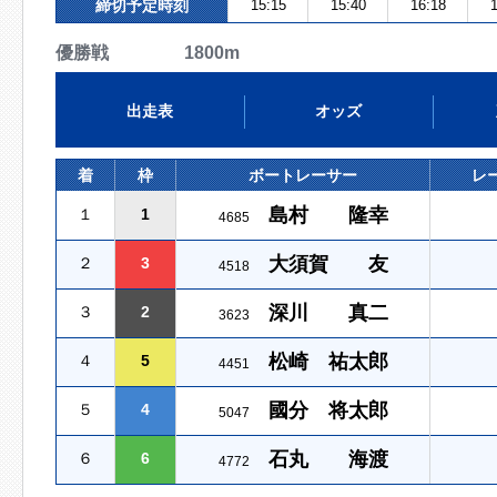
締切予定時刻
15:15
15:40
16:18
1
優勝戦 1800m
出走表
オッズ
着
枠
ボートレーサー
レ
島村 隆幸
１
1
4685
大須賀 友
２
3
4518
深川 真二
３
2
3623
松崎 祐太郎
４
5
4451
國分 将太郎
５
4
5047
石丸 海渡
６
6
4772