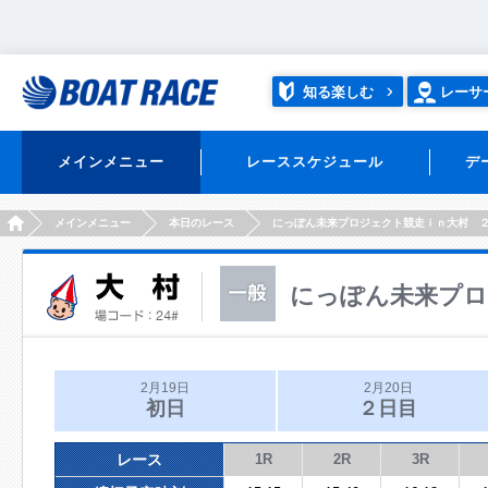
知る楽しむ
レーサ
メインメニュー
レーススケジュール
デ
HOME
メインメニュー
本日のレース
にっぽん未来プロジェクト競走ｉｎ大村 
にっぽん未来プロ
2月19日
2月20日
初日
２日目
レース
1R
2R
3R