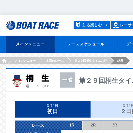
知る楽しむ
レーサ
メインメニュー
レーススケジュール
デ
HOME
メインメニュー
本日のレース
第２９回桐生タイムス杯
結果
第２９回桐生タイ
3月4日
3月5
初日
２日
レース
1R
2R
3R