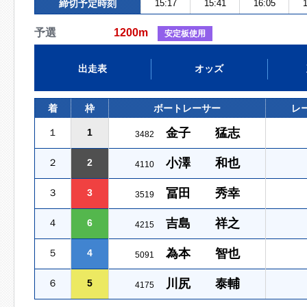
締切予定時刻
15:17
15:41
16:05
1
予選
1200m
安定板使用
出走表
オッズ
着
枠
ボートレーサー
レ
金子 猛志
１
1
3482
小澤 和也
２
2
4110
冨田 秀幸
３
3
3519
吉島 祥之
４
6
4215
為本 智也
５
4
5091
川尻 泰輔
６
5
4175