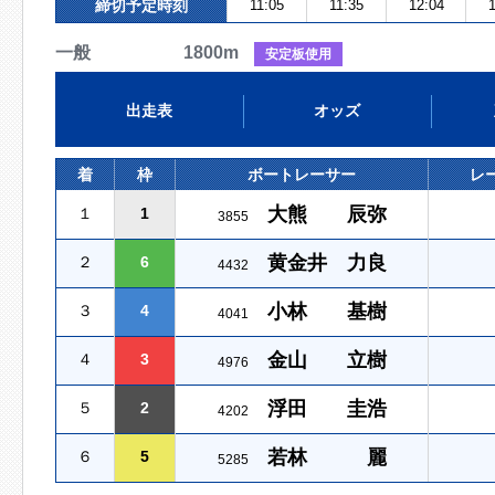
締切予定時刻
11:05
11:35
12:04
1
一般 1800m
安定板使用
出走表
オッズ
着
枠
ボートレーサー
レ
大熊 辰弥
１
1
3855
黄金井 力良
２
6
4432
小林 基樹
３
4
4041
金山 立樹
４
3
4976
浮田 圭浩
５
2
4202
若林 麗
６
5
5285