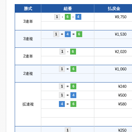
勝式
組番
払戻金
1
-
6
-
4
¥9,750
3連単
1
=
4
=
6
¥1,530
3連複
1
-
6
¥2,020
2連単
1
=
6
¥1,060
2連複
1
=
6
¥240
1
=
4
¥500
拡連複
4
=
6
¥580
1
¥250