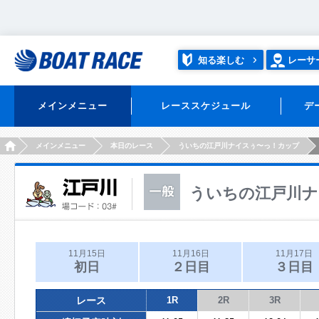
知る楽しむ
レーサ
メインメニュー
レーススケジュール
デ
HOME
メインメニュー
本日のレース
ういちの江戸川ナイスぅ〜っ！カップ
ういちの江戸川ナ
11月15日
11月16日
11月17日
初日
２日目
３日目
レース
1R
2R
3R