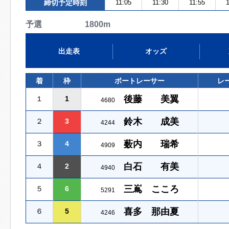
締切予定時刻
11:05
11:30
11:55
1
予選 1800m
出走表
オッズ
着
枠
ボートレーサー
レ
後藤 美翼
１
1
4680
鈴木 成美
２
3
4244
薮内 瑞希
３
4
4909
白石 有美
４
2
4940
三嶌 こころ
５
6
5291
喜多 那由夏
６
5
4246