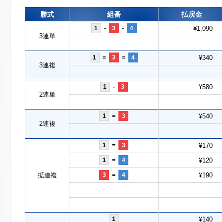
勝式
組番
払戻金
1
-
3
-
4
¥1,090
3連単
1
=
3
=
4
¥340
3連複
1
-
3
¥580
2連単
1
=
3
¥540
2連複
1
=
3
¥170
1
=
4
¥120
拡連複
3
=
4
¥190
1
¥140