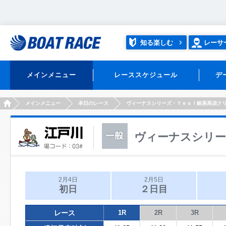
知る楽しむ
レーサ
メインメニュー
レーススケジュール
デ
HOME
メインメニュー
本日のレース
ヴィーナスシリーズ・Ｙｅｓ！銀座高須ク
ヴィーナスシリー
2月4日
2月5日
初日
２日目
レース
1R
2R
3R