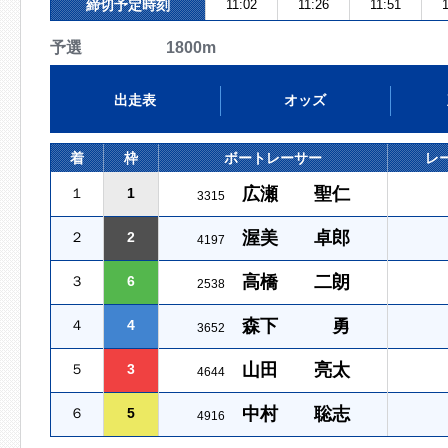
締切予定時刻
11:02
11:26
11:51
1
予選 1800m
出走表
オッズ
着
枠
ボートレーサー
レ
広瀬 聖仁
１
1
3315
渥美 卓郎
２
2
4197
高橋 二朗
３
6
2538
森下 勇
４
4
3652
山田 亮太
５
3
4644
中村 聡志
６
5
4916