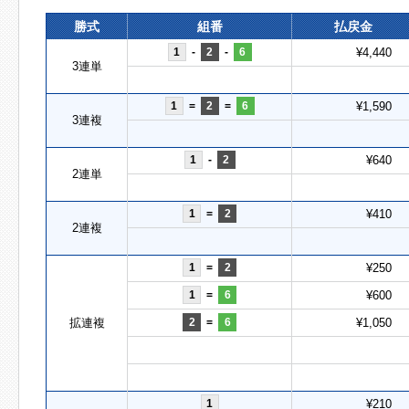
勝式
組番
払戻金
1
-
2
-
6
¥4,440
3連単
1
=
2
=
6
¥1,590
3連複
1
-
2
¥640
2連単
1
=
2
¥410
2連複
1
=
2
¥250
1
=
6
¥600
拡連複
2
=
6
¥1,050
1
¥210