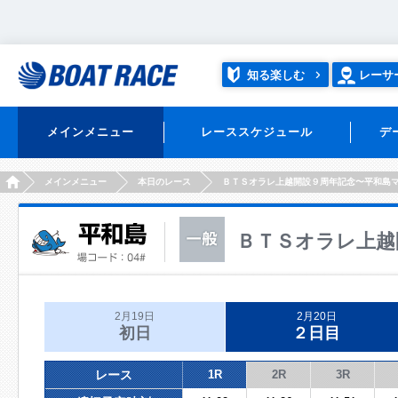
知る楽しむ
レーサ
メインメニュー
レーススケジュール
デ
HOME
メインメニュー
本日のレース
ＢＴＳオラレ上越開設９周年記念〜平和島
ＢＴＳオラレ上越
2月19日
2月20日
初日
２日目
レース
1R
2R
3R