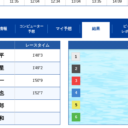
11:35
12:04
12:34
13:04
13:35
14:09
コンピューター
ピ
情報
マイ予想
結果
予想
レ
レースタイム
平
1'48"3
1
星
1'49"2
2
一
1'50"9
3
也
4
1'52"7
郎
5
6
和