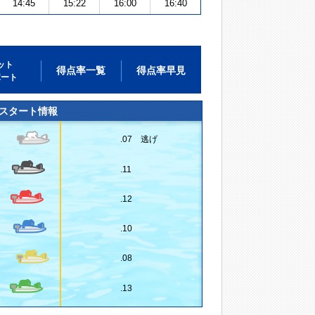
14:45
15:22
16:00
16:40
ット
得点率一覧
得点率早見
ポート
スタート情報
.07 逃げ
.11
.12
.10
.08
.13