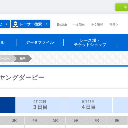
ネ
む
レーサー検索
English
中文简体
中文繁體
한국어
レース場・
ール
データファイル
チケットショップ
ダービー
結果
ヤングダービー
9月22日
9月23日
３日目
４日目
3R
4R
5R
6R
7R
8R