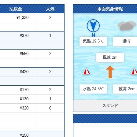
払戻金
人気
水面気象情報
¥1,330
2
¥370
1
気温
19.5℃
曇り
¥550
2
風速
2m
¥420
2
水温
24.5℃
波高
2cm
¥170
2
¥130
1
スタンド
¥320
6
¥150