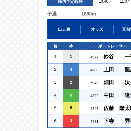
締切予定時刻
10:40
11:07
予選 1800m
出走表
オッズ
直前
着
枠
ボートレーサー
鈴谷 一
１
1
4877
上田 龍
２
4
4908
畑田 汰
３
2
5042
中田 達
４
6
4802
佐藤 隆太
５
5
4847
下寺 秀
６
3
4771