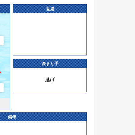
返還
決まり手
逃げ
備考