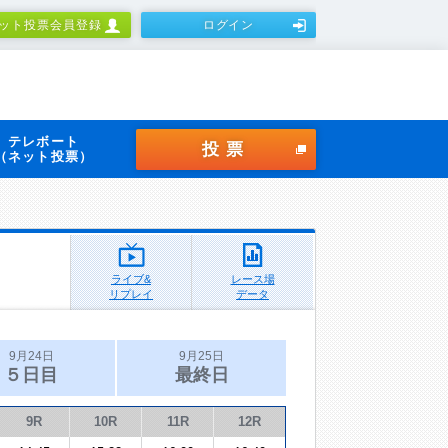
ット投票会員登録
ログイン
テレボート
投票
（ネット投票）
ライブ&
レース場
リプレイ
データ
9月24日
9月25日
５日目
最終日
9R
10R
11R
12R