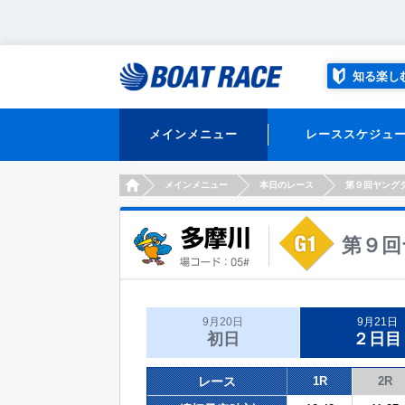
知る楽し
メインメニュー
レーススケジュ
HOME
メインメニュー
本日のレース
第９回ヤング
第９回
9月20日
9月21日
初日
２日目
レース
1R
2R