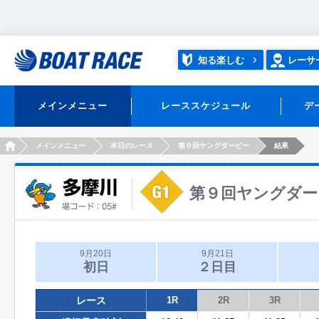
知る楽しむ
レーサ
メインメニュー
レーススケジュール
デ
HOME
メインメニュー
本日のレース
第９回ヤングダービー
結果
第９回ヤングダー
9月20日
9月21日
初日
２日目
レース
1R
2R
3R