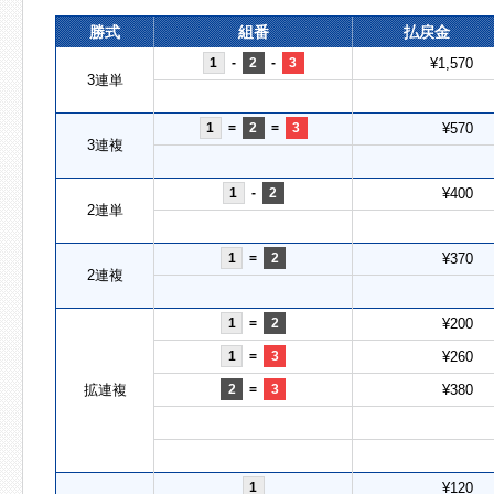
勝式
組番
払戻金
1
-
2
-
3
¥1,570
3連単
1
=
2
=
3
¥570
3連複
1
-
2
¥400
2連単
1
=
2
¥370
2連複
1
=
2
¥200
1
=
3
¥260
拡連複
2
=
3
¥380
1
¥120