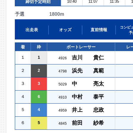
締切予定時刻
10:40
11:07
11:35
1
予選 1800m
コンピ
出走表
オッズ
直前情報
予
着
枠
ボートレーサー
レ
吉川 貴仁
１
1
4926
浜先 真範
２
2
4798
中 亮太
３
3
5029
中村 泰平
４
6
4910
井上 忠政
５
4
4959
前田 紗希
６
5
4845