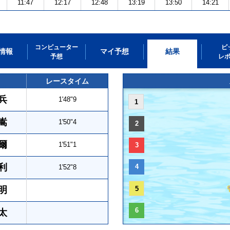
11:47
12:17
12:48
13:19
13:50
14:21
コンピューター
ピ
情報
マイ予想
結果
予想
レ
レースタイム
兵
1'48"9
1
嵩
1'50"4
2
爾
1'51"1
3
利
4
1'52"8
明
5
6
太