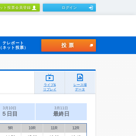
ット投票会員登録
ログイン
テレボート
投票
（ネット投票）
ライブ&
レース場
リプレイ
データ
3月10日
3月11日
５日目
最終日
9R
10R
11R
12R