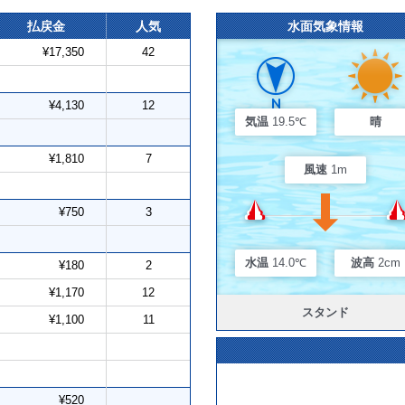
払戻金
人気
水面気象情報
¥17,350
42
¥4,130
12
気温
19.5℃
晴
¥1,810
7
風速
1m
¥750
3
水温
14.0℃
波高
2cm
¥180
2
¥1,170
12
スタンド
¥1,100
11
¥520