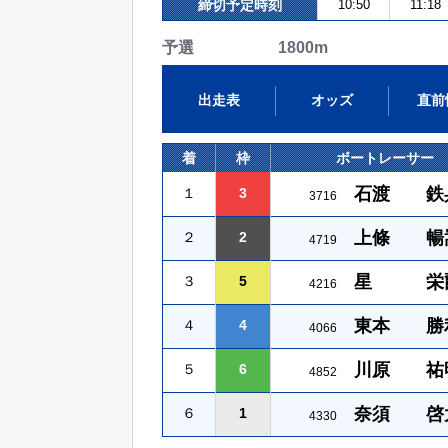
締切予定時刻
10:50
11:18
予選 1800m
出走表
オッズ
直前
着
枠
ボートレーサー
石渡 鉄
１
3
3716
上條 暢
２
2
4719
星 栄
３
5
4216
東本 勝
４
4
4066
川原 祐
５
6
4852
奈須 啓
６
1
4330