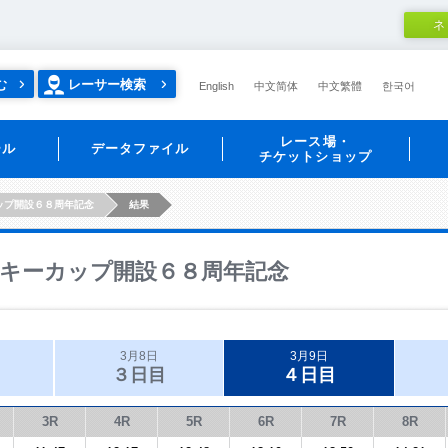
ネ
む
レーサー検索
English
中文简体
中文繁體
한국어
レース場・
ール
データファイル
チケットショップ
ップ開設６８周年記念
結果
キーカップ開設６８周年記念
3月8日
3月9日
３日目
４日目
3R
4R
5R
6R
7R
8R