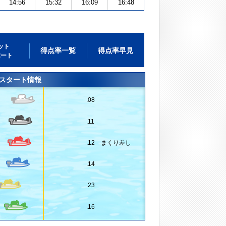
14:56
15:32
16:09
16:48
ット
得点率一覧
得点率早見
ポート
スタート情報
.08
.11
.12 まくり差し
.14
.23
.16