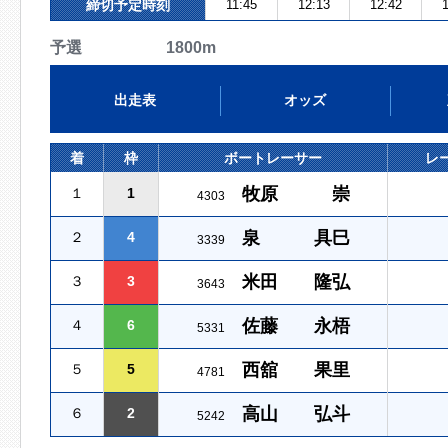
締切予定時刻
11:45
12:13
12:42
予選 1800m
出走表
オッズ
着
枠
ボートレーサー
レ
牧原 崇
１
1
4303
泉 具巳
２
4
3339
米田 隆弘
３
3
3643
佐藤 永梧
４
6
5331
西舘 果里
５
5
4781
高山 弘斗
６
2
5242