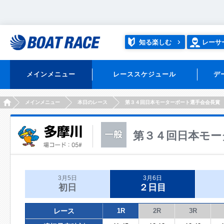
知る楽しむ
レーサ
メインメニュー
レーススケジュール
デ
HOME
メインメニュー
本日のレース
第３４回日本モーターボート選手会会長賞
第３４回日本モー
3月5日
3月6日
初日
２日目
レース
1R
2R
3R