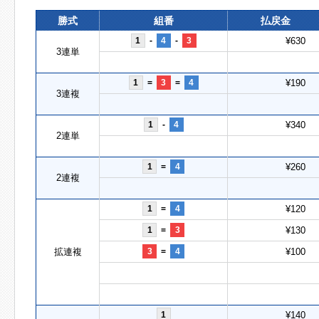
勝式
組番
払戻金
1
-
4
-
3
¥630
3連単
1
=
3
=
4
¥190
3連複
1
-
4
¥340
2連単
1
=
4
¥260
2連複
1
=
4
¥120
1
=
3
¥130
拡連複
3
=
4
¥100
1
¥140