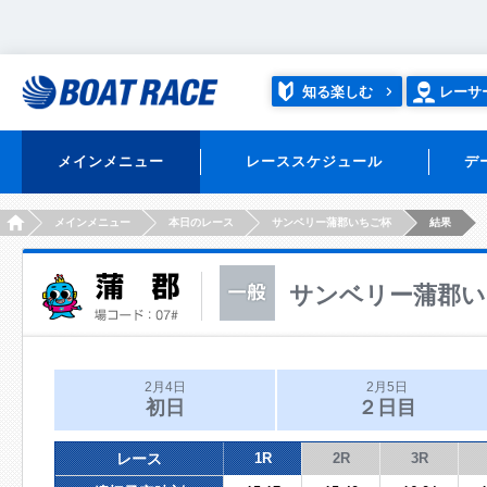
知る楽しむ
レーサ
メインメニュー
レーススケジュール
デ
HOME
メインメニュー
本日のレース
サンベリー蒲郡いちご杯
結果
サンベリー蒲郡い
2月4日
2月5日
初日
２日目
レース
1R
2R
3R