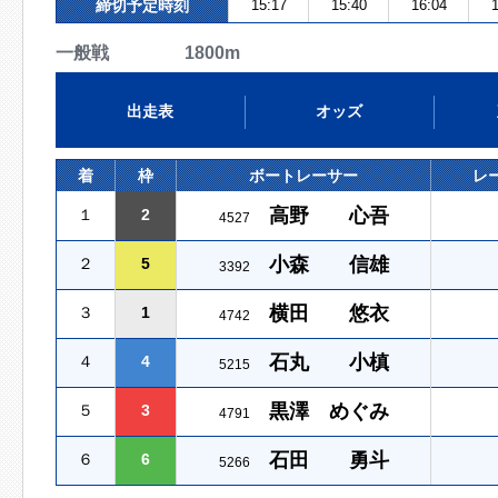
締切予定時刻
15:17
15:40
16:04
1
一般戦 1800m
出走表
オッズ
着
枠
ボートレーサー
レ
高野 心吾
１
2
4527
小森 信雄
２
5
3392
横田 悠衣
３
1
4742
石丸 小槙
４
4
5215
黒澤 めぐみ
５
3
4791
石田 勇斗
６
6
5266