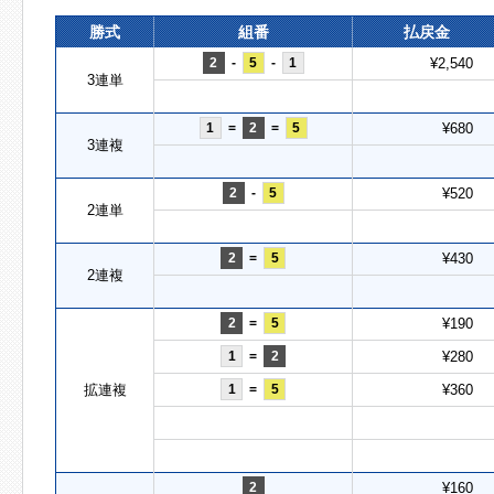
勝式
組番
払戻金
2
-
5
-
1
¥2,540
3連単
1
=
2
=
5
¥680
3連複
2
-
5
¥520
2連単
2
=
5
¥430
2連複
2
=
5
¥190
1
=
2
¥280
拡連複
1
=
5
¥360
2
¥160