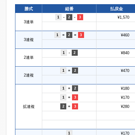
勝式
組番
払戻金
1
-
2
-
3
¥1,570
3連単
1
=
2
=
3
¥460
3連複
1
-
2
¥840
2連単
1
=
2
¥470
2連複
1
=
2
¥180
1
=
3
¥170
拡連複
2
=
3
¥280
1
¥170