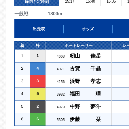
締切予定時刻
15:17
15:40
16:05
1
一般戦 1800m
出走表
オッズ
着
枠
ボートレーサー
レ
籾山 佳岳
１
1
4663
古賀 千晶
２
4
4071
浜野 孝志
３
3
4156
福田 理
４
5
3982
中野 夢斗
５
2
4979
伊藤 栞
６
6
5305