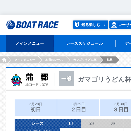
知る楽しむ
レーサ
メインメニュー
レーススケジュール
デ
HOME
メインメニュー
本日のレース
ガマゴリうどん杯
結果
ガマゴリうどん
3月28日
3月29日
3月30日
初日
２日目
３日目
レース
1R
2R
3R