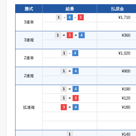
勝式
組番
払戻金
1
-
4
-
3
¥1,710
3連単
1
=
3
=
4
¥360
3連複
1
-
4
¥1,020
2連単
1
=
4
¥900
2連複
1
=
4
¥190
1
=
3
¥120
拡連複
3
=
4
¥180
1
¥140