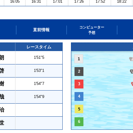
16:05
16:31
17:01
17:26
17:52
18:22
コンピューター
直前情報
予想
レースタイム
朗
1'51"5
1
啓
1'53"1
2
樹
1'54"7
3
哉
4
1'54"9
治
5
6
世