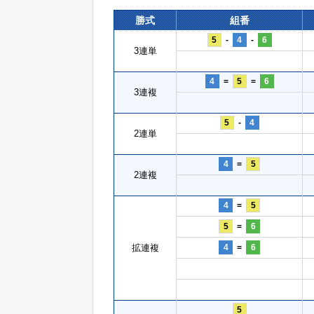
勝式
組番
5
-
4
-
6
3連単
4
=
5
=
6
3連複
5
-
4
2連単
4
=
5
2連複
4
=
5
5
=
6
拡連複
4
=
6
5