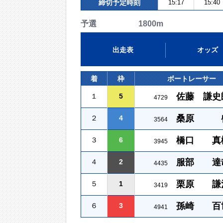
締切予定時刻
15:17
15:40
予選 1800m
出走表
オッズ
着
枠
ボートレーサー
佐藤 謙史
１
5
4729
桑原 
２
4
3564
橋口 真
３
6
3945
服部 達
４
2
4435
栗原 謙
５
1
3419
孫崎 百
６
3
4941