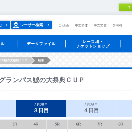
ネ
む
レーサー検索
English
中文简体
中文繁體
한국어
レース場・
ール
データファイル
チケットショップ
パス鯱の大祭典ＣＵＰ
結果
グランパス鯱の大祭典ＣＵＰ
8月25日
8月26日
３日目
４日目
3R
4R
5R
6R
7R
8R