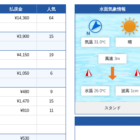
払戻金
人気
水面気象情報
¥14,360
64
¥3,900
15
気温
31.0℃
晴
¥4,150
19
風速
3m
¥1,050
6
水温
26.0℃
波高
1cm
¥480
9
¥1,470
15
スタンド
¥810
11
¥530