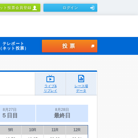
ット投票会員登録
ログイン
テレボート
投票
（ネット投票）
ライブ&
レース場
リプレイ
データ
8月27日
8月28日
５日目
最終日
9R
10R
11R
12R