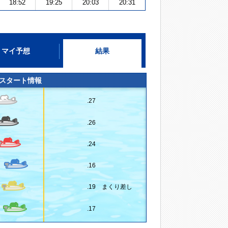
18:52
19:25
20:03
20:31
マイ予想
結果
スタート情報
.27
.26
.24
.16
.19 まくり差し
.17