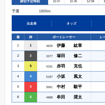
締切予定時刻
11:07
11:35
12:04
1
予選 1800m
出走表
オッズ
着
枠
ボートレーサー
レ
伊藤 紘章
１
1
4626
塚田 修二
２
2
3377
赤羽 克也
３
5
4191
小坂 風太
４
4
5187
中村 駿平
５
3
5061
牟田 奨太
６
6
4988