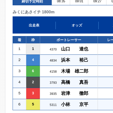
締切予定時刻
08:35
09:01
09:27
0
みくにあさイチ 1800m
出走表
オッズ
着
枠
ボートレーサー
レ
山口 達也
１
1
4370
浜本 裕己
２
4
4834
木場 雄二郎
３
6
4158
高橋 真吾
４
2
3793
岩津 徹郎
５
3
3935
小林 京平
６
5
5311