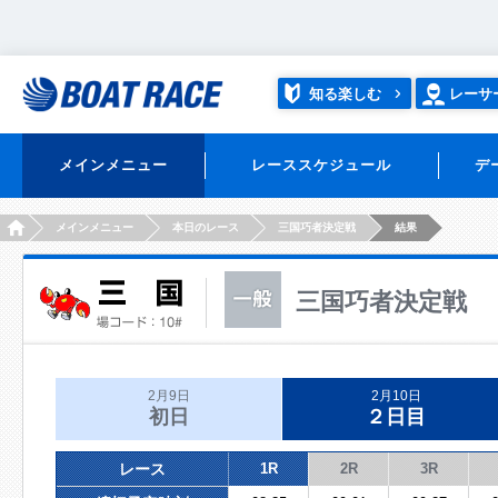
知る楽しむ
レーサ
メインメニュー
レーススケジュール
デ
HOME
メインメニュー
本日のレース
三国巧者決定戦
結果
三国巧者決定戦
2月9日
2月10日
初日
２日目
レース
1R
2R
3R