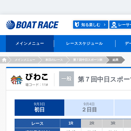
知る楽しむ
レーサ
メインメニュー
レーススケジュール
デ
HOME
メインメニュー
本日のレース
第７回中日スポーツ杯
結果
第７回中日スポー
9月3日
9月4日
初日
２日目
レース
1R
2R
3R