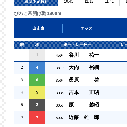
締切予定時刻
10:43
11:12
11:41
1
びわこ幕開け戦 1800m
出走表
オッズ
着
枠
ボートレーサー
レ
谷川 祐一
１
1
4594
大内 裕樹
２
4
3819
桑原 啓
３
6
3564
吉本 正昭
４
5
3036
原 義昭
５
2
3058
近藤 雄一郎
６
3
5007