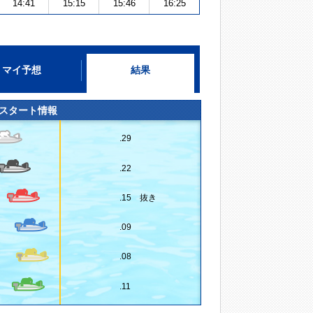
14:41
15:15
15:46
16:25
マイ予想
結果
スタート情報
.29
.22
.15 抜き
.09
.08
.11