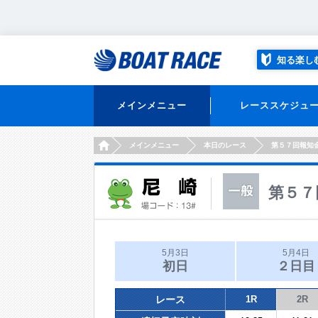
知る楽し
メインメニュー
レーススケジュ
HOME
メインメニュー
本日のレース
第５７回報知
第５７
5月3日
5月4日
初日
２日目
レース
1R
2R