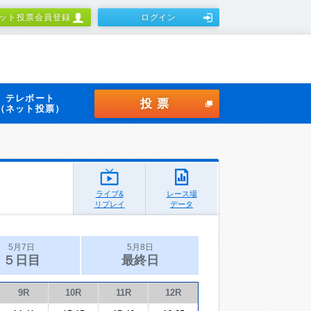
ット投票会員登録
ログイン
テレボート
投票
（ネット投票）
ライブ&
レース場
リプレイ
データ
5月7日
5月8日
５日目
最終日
9R
10R
11R
12R