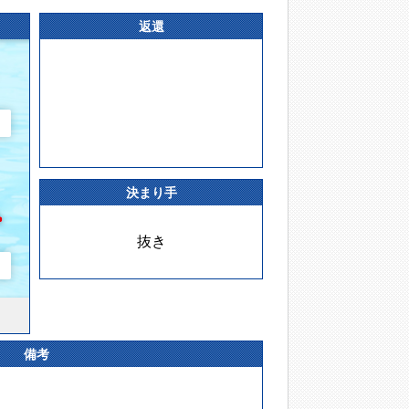
返還
決まり手
抜き
備考