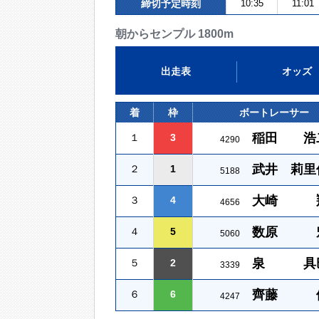
締切予定時刻
10:35
11:01
朝からセンプル 1800m
出走表
オッズ
着
枠
ボートレーサー
稲田 浩
１
3
4290
武井 莉里
２
1
5188
大崎 
３
4
4656
数原 
４
5
5060
泉 具
５
2
3339
齊藤 
６
6
4247