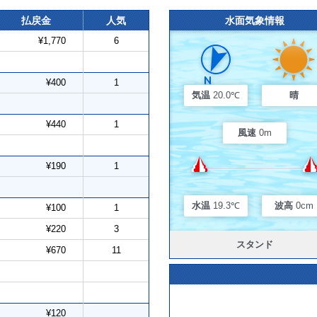
払戻金
人気
水面気象情報
¥1,770
6
¥400
1
気温
20.0℃
晴
¥440
1
風速
0m
¥190
1
水温
19.3℃
波高
0cm
¥100
1
¥220
3
スタンド
¥670
11
¥120