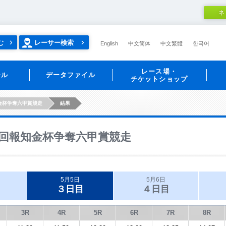
ネ
む
レーサー検索
English
中文简体
中文繁體
한국어
レース場・
ール
データファイル
チケットショップ
金杯争奪六甲賞競走
結果
回報知金杯争奪六甲賞競走
5月5日
5月6日
３日目
４日目
3R
4R
5R
6R
7R
8R