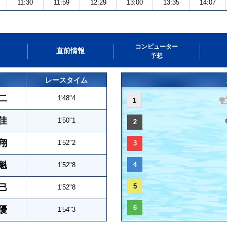
11:30
11:59
12:29
13:00
13:35
14:07
コンピューター
直前情報
予想
レースタイム
二
1'48"4
1
佳
1'50"1
2
翔
1'52"2
3
魁
4
1'52"8
巳
5
1'52"8
6
優
1'54"3