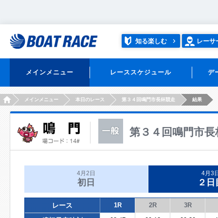
知る楽しむ
レーサ
メインメニュー
レーススケジュール
デ
HOME
メインメニュー
本日のレース
第３４回鳴門市長杯競走
結果
第３４回鳴門市長
4月2日
4月3
初日
２日
レース
1R
2R
3R