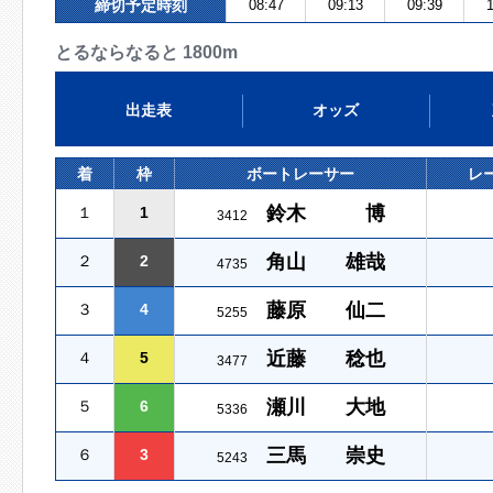
締切予定時刻
08:47
09:13
09:39
1
とるならなると 1800m
出走表
オッズ
着
枠
ボートレーサー
レ
鈴木 博
１
1
3412
角山 雄哉
２
2
4735
藤原 仙二
３
4
5255
近藤 稔也
４
5
3477
瀬川 大地
５
6
5336
三馬 崇史
６
3
5243