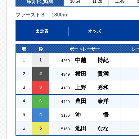
締切予定時刻
10:54
11:20
11:49
1
ファーストＢ 1800m
出走表
オッズ
着
枠
ボートレーサー
レ
中越 博紀
１
1
4260
横田 貴満
２
2
4949
上野 秀和
３
3
4180
豊田 泰洋
４
6
4429
沖 悟
５
4
3186
池田 なな
６
5
5168