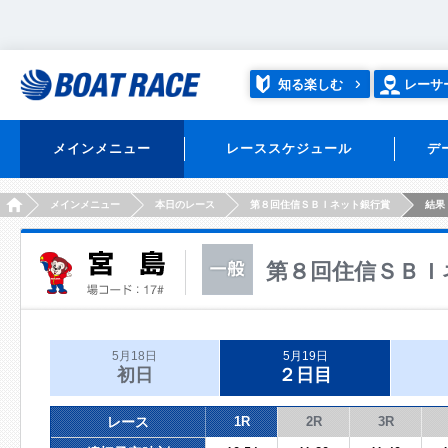
知る楽しむ
レーサ
メインメニュー
レーススケジュール
デ
HOME
メインメニュー
本日のレース
第８回住信ＳＢＩネット銀行賞
結果
第８回住信ＳＢＩ
5月18日
5月19日
初日
２日目
レース
1R
2R
3R