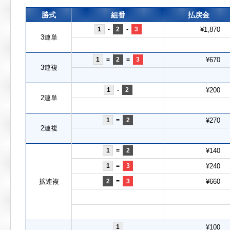
勝式
組番
払戻金
1
-
2
-
3
¥1,870
3連単
1
=
2
=
3
¥670
3連複
1
-
2
¥200
2連単
1
=
2
¥270
2連複
1
=
2
¥140
1
=
3
¥240
拡連複
2
=
3
¥660
1
¥100