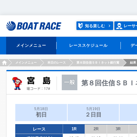
知る楽しむ
レーサ
メインメニュー
レーススケジュール
デ
HOME
メインメニュー
本日のレース
第８回住信ＳＢＩネット銀行賞
結果
第８回住信ＳＢＩ
5月18日
5月19日
初日
２日目
レース
1R
2R
3R