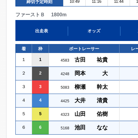
締切予定時刻
10:49
11:16
11:44
1
ファーストＢ 1800m
出走表
オッズ
着
枠
ボートレーサー
レ
古田 祐貴
１
1
4583
岡本 大
２
2
4248
柳瀬 幹太
３
3
5083
大井 清貴
４
4
4425
山田 佑樹
５
5
4323
池田 なな
６
6
5168