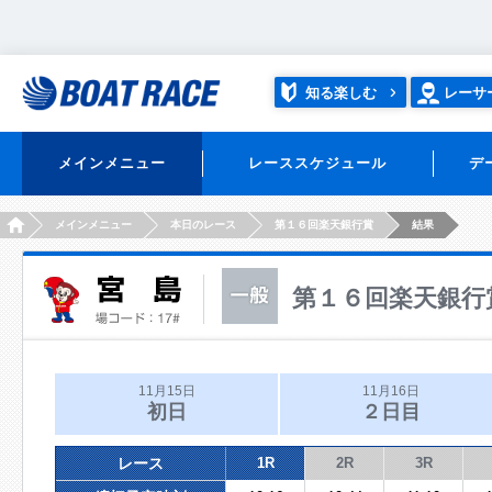
知る楽しむ
レーサ
メインメニュー
レーススケジュール
デ
HOME
メインメニュー
本日のレース
第１６回楽天銀行賞
結果
第１６回楽天銀行
11月15日
11月16日
初日
２日目
レース
1R
2R
3R