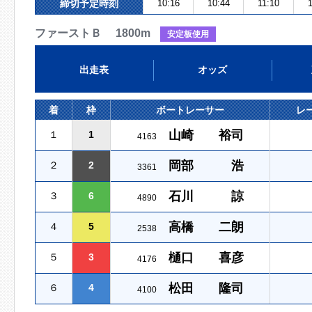
締切予定時刻
10:16
10:44
11:10
ファーストＢ 1800m
安定板使用
出走表
オッズ
着
枠
ボートレーサー
レ
山崎 裕司
１
1
4163
岡部 浩
２
2
3361
石川 諒
３
6
4890
高橋 二朗
４
5
2538
樋口 喜彦
５
3
4176
松田 隆司
６
4
4100