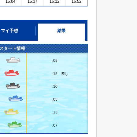
15:04
15:37
16:12
16:52
マイ予想
結果
スタート情報
.09
.12 差し
.10
.05
.13
.07