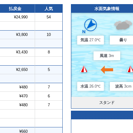
払戻金
人気
水面気象情報
¥24,990
54
¥3,800
10
気温
27.0℃
曇り
¥3,430
8
風速
3m
¥2,650
5
水温
26.0℃
波高
3cm
¥480
7
¥470
6
スタンド
¥480
7
¥660