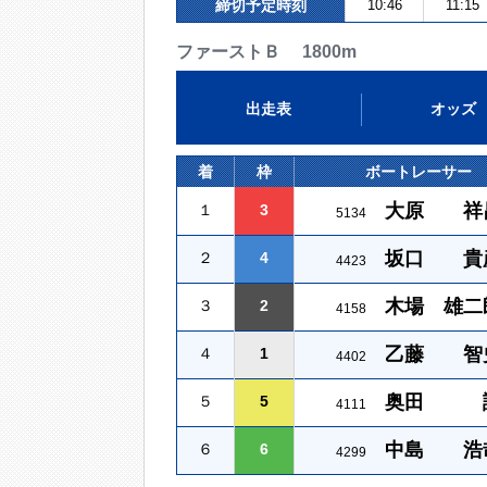
締切予定時刻
10:46
11:15
ファーストＢ 1800m
出走表
オッズ
着
枠
ボートレーサー
大原 祥
１
3
5134
坂口 貴
２
4
4423
木場 雄二
３
2
4158
乙藤 智
４
1
4402
奥田 
５
5
4111
中島 浩
６
6
4299