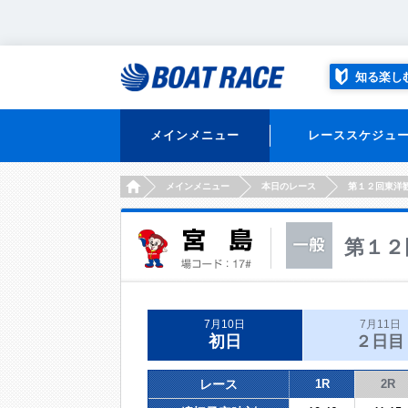
知る楽し
メインメニュー
レーススケジュ
HOME
メインメニュー
本日のレース
第１２回東洋
第１２
7月10日
7月11日
初日
２日目
レース
1R
2R