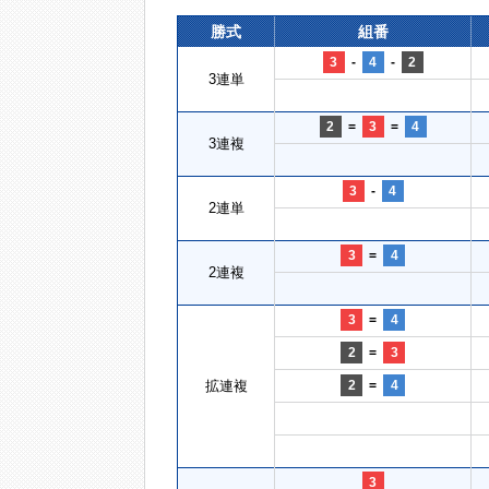
勝式
組番
3
-
4
-
2
3連単
2
=
3
=
4
3連複
3
-
4
2連単
3
=
4
2連複
3
=
4
2
=
3
拡連複
2
=
4
3