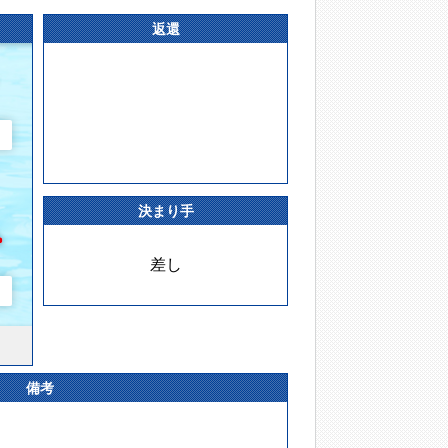
返還
決まり手
差し
備考