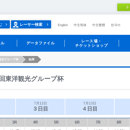
ネ
む
レーサー検索
English
中文简体
中文繁體
한국어
レース場・
ール
データファイル
チケットショップ
観光グループ杯
結果
回東洋観光グループ杯
7月12日
7月13日
３日目
４日目
3R
4R
5R
6R
7R
8R