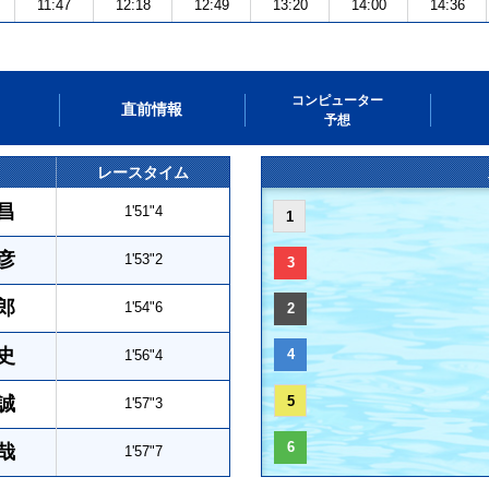
11:47
12:18
12:49
13:20
14:00
14:36
コンピューター
直前情報
予想
レースタイム
昌
1'51"4
1
彦
1'53"2
3
郎
1'54"6
2
史
4
1'56"4
誠
5
1'57"3
6
哉
1'57"7