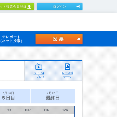
ット投票会員登録
ログイン
テレボート
投票
（ネット投票）
ライブ&
レース場
リプレイ
データ
7月14日
7月15日
５日目
最終日
9R
10R
11R
12R