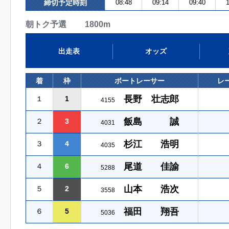
締切予定時刻
08:48
09:14
09:40
1
朝トク予選 1800m
出走表
オッズ
着
枠
ボートレーサー
レ
長野 壮志郎
１
1
4155
飯島 誠
２
3
4031
杉江 浩明
３
4
4035
尾道 佳諭
４
6
5288
山本 浩次
５
2
3558
福田 翔吾
６
5
5036