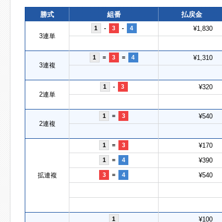
勝式
組番
払戻金
1
-
3
-
4
¥1,830
3連単
1
=
3
=
4
¥1,310
3連複
1
-
3
¥320
2連単
1
=
3
¥540
2連複
1
=
3
¥170
1
=
4
¥390
拡連複
3
=
4
¥540
1
¥100