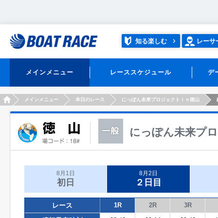
知る楽しむ
レーサ
メインメニュー
レーススケジュール
デ
HOME
メインメニュー
本日のレース
にっぽん未来プロジェクトｉｎ徳山
にっぽん未来プロ
8月1日
8月2日
初日
２日目
レース
1R
2R
3R