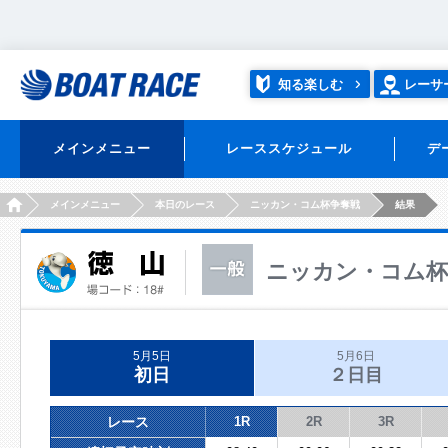
知る楽しむ
レーサ
メインメニュー
レーススケジュール
デ
HOME
メインメニュー
本日のレース
ニッカン・コム杯争奪戦
結果
ニッカン・コム杯
5月5日
5月6日
初日
２日目
レース
1R
2R
3R