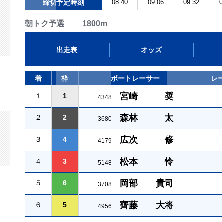
締切予定時刻
08:40
09:06
09:32
0
朝トク予選 1800m
出走表
オッズ
着
枠
ボートレーサー
レ
宮崎 奨
１
1
4348
森林 太
２
2
3680
広次 修
３
4
4179
松本 怜
４
3
5148
岡部 貴司
５
6
3708
齊藤 大将
６
5
4956