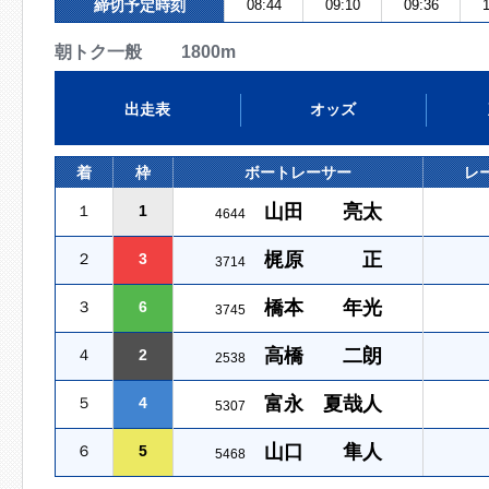
締切予定時刻
08:44
09:10
09:36
1
朝トク一般 1800m
出走表
オッズ
着
枠
ボートレーサー
レ
山田 亮太
１
1
4644
梶原 正
２
3
3714
橋本 年光
３
6
3745
高橋 二朗
４
2
2538
富永 夏哉人
５
4
5307
山口 隼人
６
5
5468