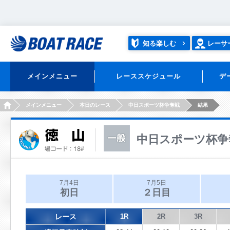
知る楽しむ
レーサ
メインメニュー
レーススケジュール
デ
HOME
メインメニュー
本日のレース
中日スポーツ杯争奪戦
結果
中日スポーツ杯争
7月4日
7月5日
初日
２日目
レース
1R
2R
3R