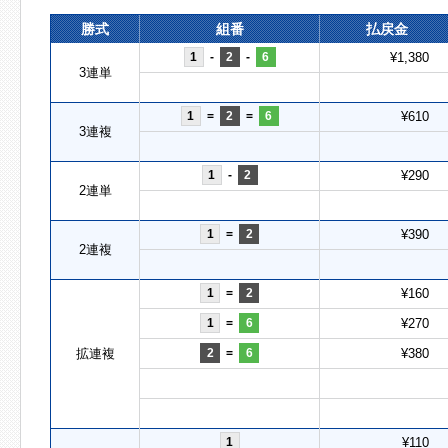
勝式
組番
払戻金
1
-
2
-
6
¥1,380
3連単
1
=
2
=
6
¥610
3連複
1
-
2
¥290
2連単
1
=
2
¥390
2連複
1
=
2
¥160
1
=
6
¥270
拡連複
2
=
6
¥380
1
¥110