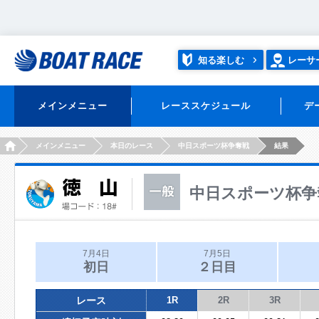
知る楽しむ
レーサ
メインメニュー
レーススケジュール
デ
HOME
メインメニュー
本日のレース
中日スポーツ杯争奪戦
結果
中日スポーツ杯争
7月4日
7月5日
初日
２日目
レース
1R
2R
3R