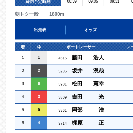
締切予定時刻
08:39
09:05
09:31
0
朝トク一般 1800m
出走表
オッズ
着
枠
ボートレーサー
レ
藤田 浩人
１
1
4515
坂井 滉哉
２
2
5286
松田 憲幸
３
6
3901
吉田 光
４
3
3809
岡部 浩
５
5
3361
梶原 正
６
4
3714