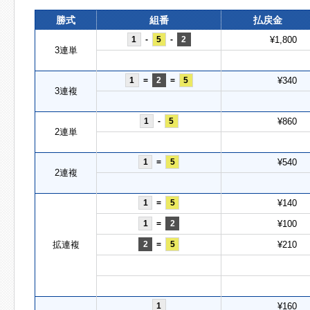
勝式
組番
払戻金
1
-
5
-
2
¥1,800
3連単
1
=
2
=
5
¥340
3連複
1
-
5
¥860
2連単
1
=
5
¥540
2連複
1
=
5
¥140
1
=
2
¥100
拡連複
2
=
5
¥210
1
¥160