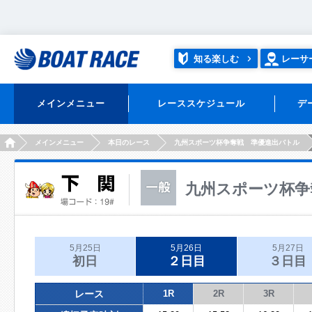
知る楽しむ
レーサ
メインメニュー
レーススケジュール
デ
HOME
メインメニュー
本日のレース
九州スポーツ杯争奪戦 準優進出バトル
九州スポーツ杯争
5月25日
5月26日
5月27日
初日
２日目
３日目
レース
1R
2R
3R