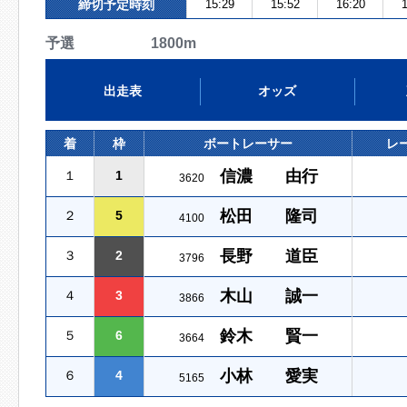
締切予定時刻
15:29
15:52
16:20
1
予選 1800m
出走表
オッズ
着
枠
ボートレーサー
レ
信濃 由行
１
1
3620
松田 隆司
２
5
4100
長野 道臣
３
2
3796
木山 誠一
４
3
3866
鈴木 賢一
５
6
3664
小林 愛実
６
4
5165