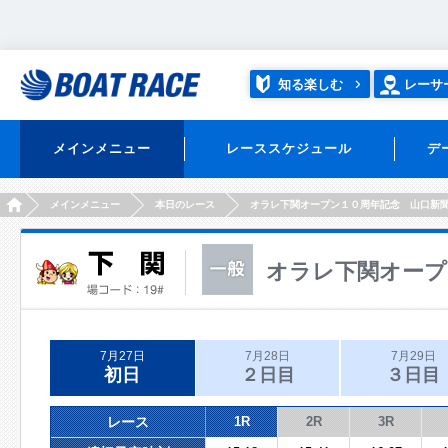
知る楽しむ
レーサ
メインメニュー
レーススケジュール
デ
HOME
メインメニュー
本日のレース
オラレ下関オープン１０周年記念 山口新
オラレ下関オープ
7月27日
7月28日
7月29日
初日
２日目
３日目
レース
1R
2R
3R