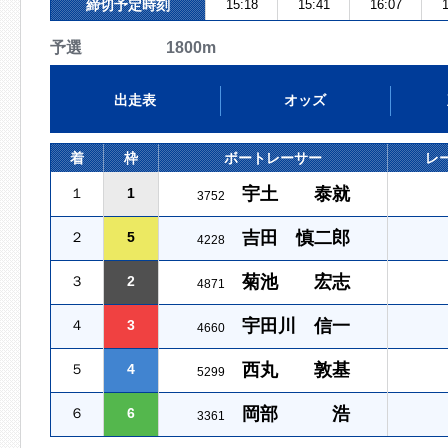
締切予定時刻
15:18
15:41
16:07
1
予選 1800m
出走表
オッズ
着
枠
ボートレーサー
レ
宇土 泰就
１
1
3752
吉田 慎二郎
２
5
4228
菊池 宏志
３
2
4871
宇田川 信一
４
3
4660
西丸 敦基
５
4
5299
岡部 浩
６
6
3361