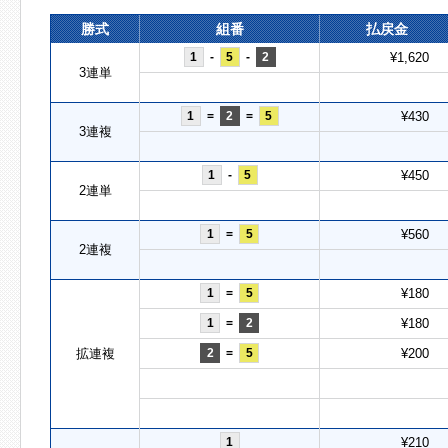
勝式
組番
払戻金
1
-
5
-
2
¥1,620
3連単
1
=
2
=
5
¥430
3連複
1
-
5
¥450
2連単
1
=
5
¥560
2連複
1
=
5
¥180
1
=
2
¥180
拡連複
2
=
5
¥200
1
¥210