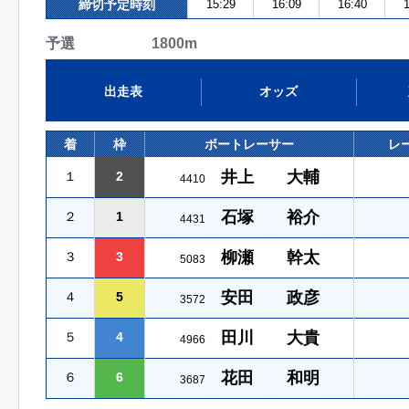
締切予定時刻
15:29
16:09
16:40
1
予選 1800m
出走表
オッズ
着
枠
ボートレーサー
レ
井上 大輔
１
2
4410
石塚 裕介
２
1
4431
柳瀬 幹太
３
3
5083
安田 政彦
４
5
3572
田川 大貴
５
4
4966
花田 和明
６
6
3687