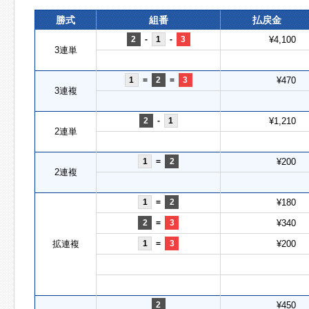
勝式
組番
払戻金
2
-
1
-
3
¥4,100
3連単
1
=
2
=
3
¥470
3連複
2
-
1
¥1,210
2連単
1
=
2
¥200
2連複
1
=
2
¥180
2
=
3
¥340
拡連複
1
=
3
¥200
2
¥450