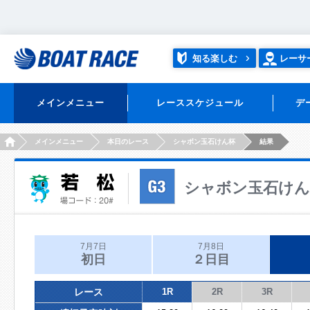
知る楽しむ
レーサ
メインメニュー
レーススケジュール
デ
HOME
メインメニュー
本日のレース
シャボン玉石けん杯
結果
シャボン玉石けん
7月7日
7月8日
初日
２日目
レース
1R
2R
3R