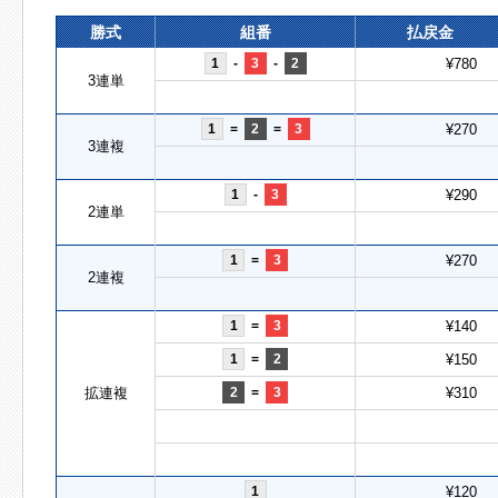
勝式
組番
払戻金
1
-
3
-
2
¥780
3連単
1
=
2
=
3
¥270
3連複
1
-
3
¥290
2連単
1
=
3
¥270
2連複
1
=
3
¥140
1
=
2
¥150
拡連複
2
=
3
¥310
1
¥120