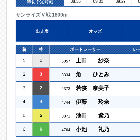
締切予定時刻
08:35
09:01
09:27
0
サンライズＶ戦 1800m
出走表
オッズ
着
枠
ボートレーサー
レ
上田 紗奈
１
1
5057
角 ひとみ
２
3
3334
若狭 奈美子
３
2
4373
伊藤 玲奈
４
4
4744
池田 紫乃
５
5
3871
小池 礼乃
６
6
4764