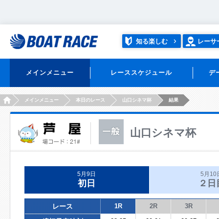
知る楽しむ
レーサ
メインメニュー
レーススケジュール
デ
HOME
メインメニュー
本日のレース
山口シネマ杯
結果
山口シネマ杯
5月9日
5月10
初日
２日
レース
1R
2R
3R