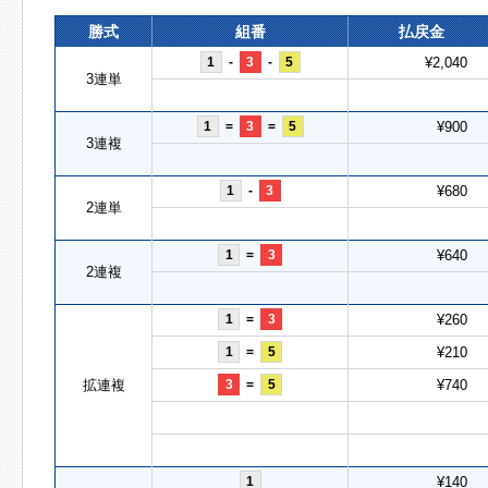
勝式
組番
払戻金
1
-
3
-
5
¥2,040
3連単
1
=
3
=
5
¥900
3連複
1
-
3
¥680
2連単
1
=
3
¥640
2連複
1
=
3
¥260
1
=
5
¥210
拡連複
3
=
5
¥740
1
¥140