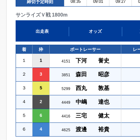
締切予定時刻
08:35
09:01
09:27
0
サンライズＶ戦 1800m
出走表
オッズ
着
枠
ボートレーサー
レ
下河 誉史
１
1
4151
森田 昭彦
２
3
3851
西丸 敦基
３
5
5299
中嶋 達也
４
2
4449
三宅 健太
５
6
4416
渡邊 裕貴
６
4
4625