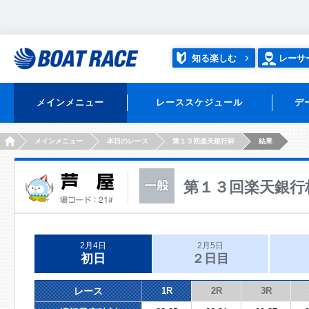
知る楽しむ
レーサ
メインメニュー
レーススケジュール
デ
HOME
メインメニュー
本日のレース
第１３回楽天銀行杯
結果
第１３回楽天銀行
2月4日
2月5日
初日
２日目
レース
1R
2R
3R