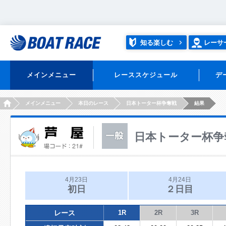
知る楽しむ
レーサ
メインメニュー
レーススケジュール
デ
HOME
メインメニュー
本日のレース
日本トーター杯争奪戦
結果
日本トーター杯争
4月23日
4月24日
初日
２日目
レース
1R
2R
3R