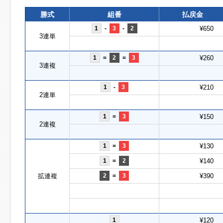
勝式
組番
払戻金
1
-
3
-
2
¥650
3連単
1
=
2
=
3
¥260
3連複
1
-
3
¥210
2連単
1
=
3
¥150
2連複
1
=
3
¥130
1
=
2
¥140
拡連複
2
=
3
¥390
1
¥120