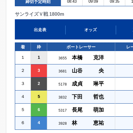
締切予定時刻
08:43
09:09
09:35
1
サンライズＶ戦 1800m
出走表
オッズ
着
枠
ボートレーサー
レ
本橋 克洋
１
1
3655
山谷 央
２
3
3681
成貞 琳平
３
2
5178
下田 哲也
４
5
3832
長尾 萌加
５
6
5317
林 恵祐
６
4
3928