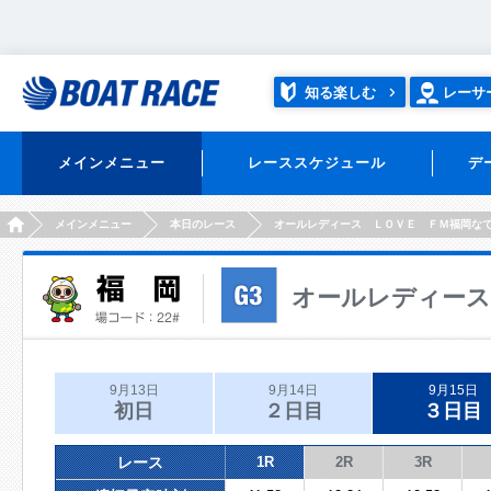
知る楽しむ
レーサ
メインメニュー
レーススケジュール
デ
HOME
メインメニュー
本日のレース
オールレディース ＬＯＶＥ ＦＭ福岡な
オールレディース
9月13日
9月14日
9月15日
初日
２日目
３日目
レース
1R
2R
3R