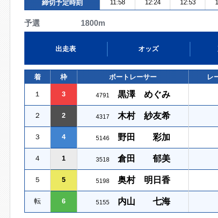
締切予定時刻
11:58
12:24
12:53
1
予選 1800m
出走表
オッズ
着
枠
ボートレーサー
レ
黒澤 めぐみ
１
3
4791
木村 紗友希
２
2
4317
野田 彩加
３
4
5146
倉田 郁美
４
1
3518
奥村 明日香
５
5
5198
内山 七海
転
6
5155