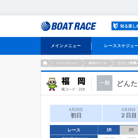
知る楽し
メインメニュー
レーススケジュ
HOME
メインメニュー
本日のレース
どんたく特選
どんた
4月25日
4月26日
初日
２日目
レース
1R
2R