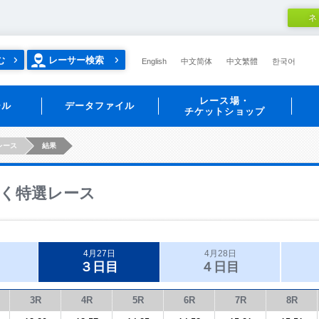
ネ
む
レーサー検索
English
中文简体
中文繁體
한국어
レース場・
ール
データファイル
チケットショップ
レース
結果
く特選レース
4月27日
4月28日
３日目
４日目
3R
4R
5R
6R
7R
8R