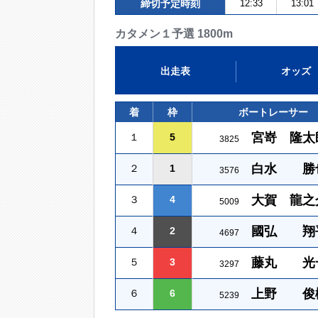
締切予定時刻
12:33
13:01
カタメン１予選 1800m
出走表
オッズ
着
枠
ボートレーサー
宮嵜 隆太
１
5
3825
白水 勝
２
1
3576
大賀 龍之
３
4
5009
國弘 翔
４
2
4697
藤丸 光
５
3
3297
上野 俊
６
6
5239