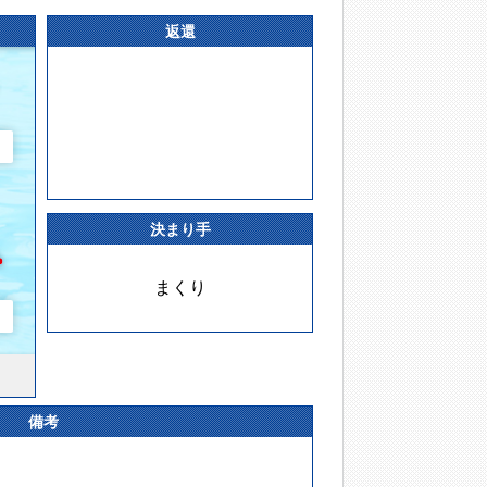
返還
決まり手
まくり
備考