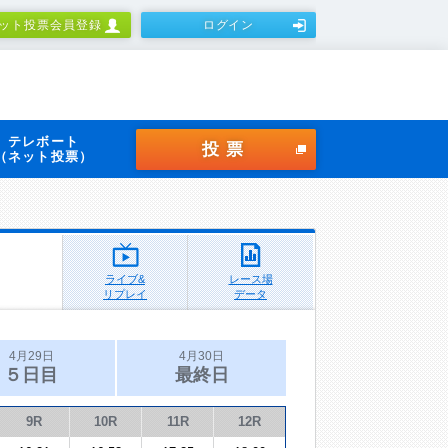
ット投票会員登録
ログイン
テレボート
投票
（ネット投票）
ライブ&
レース場
リプレイ
データ
4月29日
4月30日
５日目
最終日
9R
10R
11R
12R