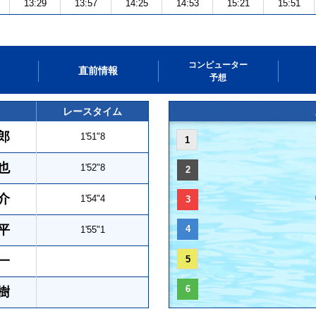
13:29
13:57
14:25
14:53
15:21
15:51
コンピューター
直前情報
予想
レースタイム
郎
1'51"8
1
也
1'52"8
2
介
1'54"4
3
平
4
1'55"1
一
5
6
樹