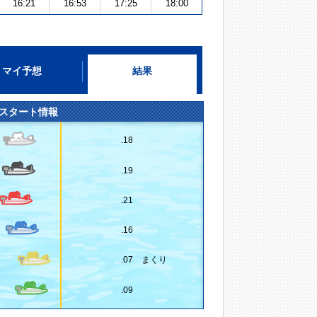
16:21
16:53
17:25
18:00
マイ予想
結果
スタート情報
.18
.19
.21
.16
.07 まくり
.09