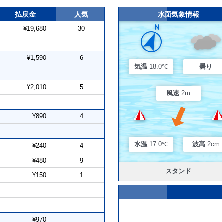
払戻金
人気
水面気象情報
¥19,680
30
¥1,590
6
気温
18.0℃
曇り
¥2,010
5
風速
2m
¥890
4
水温
17.0℃
波高
2cm
¥240
4
¥480
9
スタンド
¥150
1
¥970