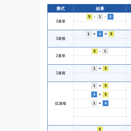
勝式
組番
5
-
1
-
4
3連単
1
=
4
=
5
3連複
5
-
1
2連単
1
=
5
2連複
1
=
5
4
=
5
拡連複
1
=
4
5