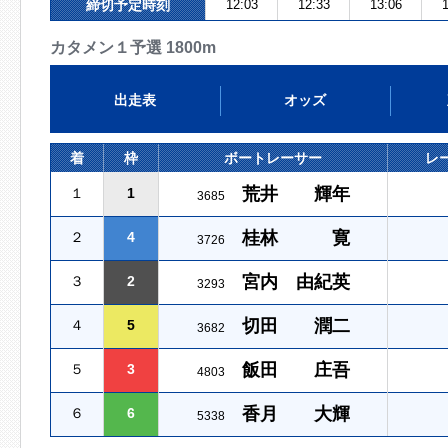
締切予定時刻
12:03
12:33
13:06
1
カタメン１予選 1800m
出走表
オッズ
着
枠
ボートレーサー
レ
荒井 輝年
１
1
3685
桂林 寛
２
4
3726
宮内 由紀英
３
2
3293
切田 潤二
４
5
3682
飯田 庄吾
５
3
4803
香月 大輝
６
6
5338