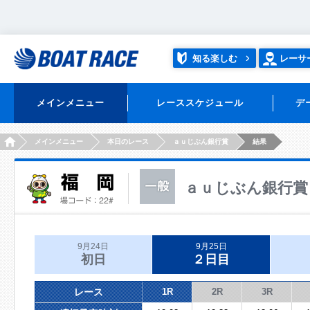
知る楽しむ
レーサ
メインメニュー
レーススケジュール
デ
HOME
メインメニュー
本日のレース
ａｕじぶん銀行賞
結果
ａｕじぶん銀行賞
9月24日
9月25日
初日
２日目
レース
1R
2R
3R