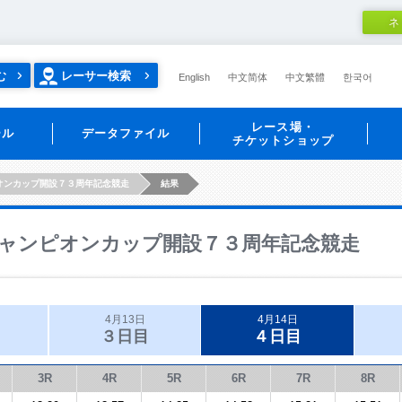
ネ
む
レーサー検索
English
中文简体
中文繁體
한국어
レース場・
ール
データファイル
チケットショップ
オンカップ開設７３周年記念競走
結果
ャンピオンカップ開設７３周年記念競走
4月13日
4月14日
３日目
４日目
3R
4R
5R
6R
7R
8R