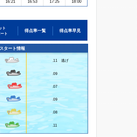
16:21
16:53
17:25
18:00
ット
得点率一覧
得点率早見
ポート
スタート情報
.11 逃げ
.09
.07
.09
.08
.11