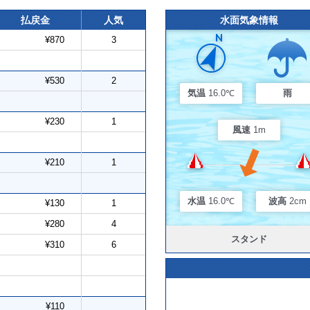
払戻金
人気
水面気象情報
¥870
3
¥530
2
気温
16.0℃
雨
¥230
1
風速
1m
¥210
1
水温
16.0℃
波高
2cm
¥130
1
¥280
4
スタンド
¥310
6
¥110