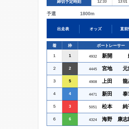
締切予定時刻
12:33
13:01
予選 1800m
出走表
オッズ
直前
着
枠
ボートレーサー
新開 
１
1
4932
宮地 元
２
2
4445
上田 龍
３
5
4908
新田 泰
４
4
4471
松本 純
５
3
5051
海野 康志
６
6
4324