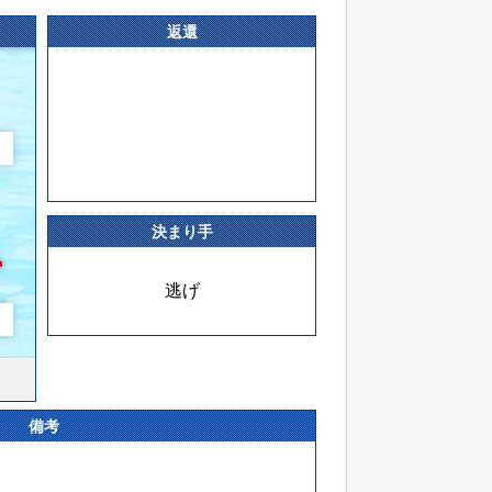
返還
決まり手
逃げ
備考