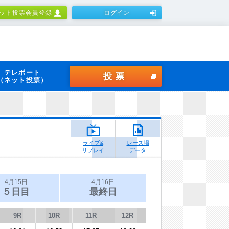
ット投票会員登録
ログイン
テレボート
投票
（ネット投票）
ライブ&
レース場
リプレイ
データ
4月15日
4月16日
５日目
最終日
9R
10R
11R
12R