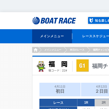
知る楽し
メインメニュー
レーススケジュ
HOME
メインメニュー
本日のレース
福岡チャンピ
福岡チ
4月11日
4月12日
初日
２日目
レース
1R
2R