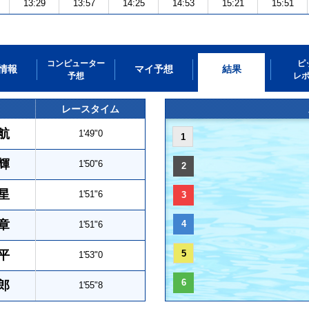
13:29
13:57
14:25
14:53
15:21
15:51
コンピューター
ピ
情報
マイ予想
結果
予想
レ
レースタイム
航
1'49"0
1
輝
1'50"6
2
星
1'51"6
3
章
4
1'51"6
平
5
1'53"0
6
郎
1'55"8