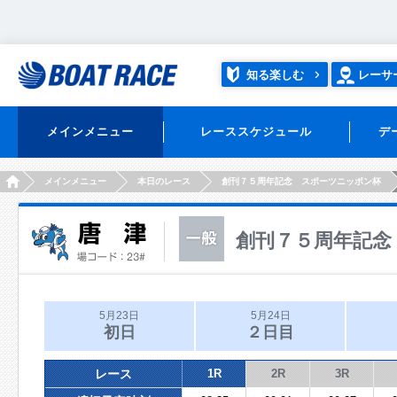
知る楽しむ
レーサ
メインメニュー
レーススケジュール
デ
HOME
メインメニュー
本日のレース
創刊７５周年記念 スポーツニッポン杯
創刊７５周年記念
5月23日
5月24日
初日
２日目
レース
1R
2R
3R