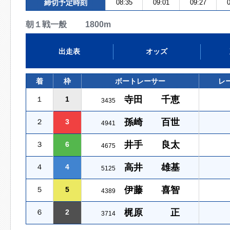
締切予定時刻
08:35
09:01
09:27
0
朝１戦一般 1800m
出走表
オッズ
着
枠
ボートレーサー
レ
寺田 千恵
１
1
3435
孫崎 百世
２
3
4941
井手 良太
３
6
4675
高井 雄基
４
4
5125
伊藤 喜智
５
5
4389
梶原 正
６
2
3714