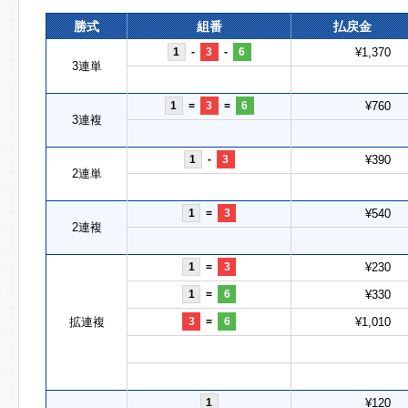
勝式
組番
払戻金
1
-
3
-
6
¥1,370
3連単
1
=
3
=
6
¥760
3連複
1
-
3
¥390
2連単
1
=
3
¥540
2連複
1
=
3
¥230
1
=
6
¥330
拡連複
3
=
6
¥1,010
1
¥120