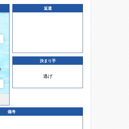
返還
決まり手
逃げ
備考