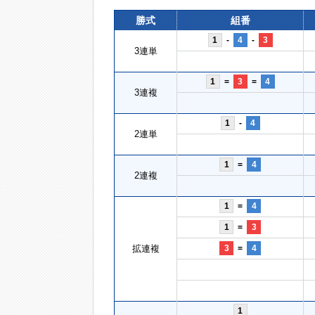
勝式
組番
1
-
4
-
3
3連単
1
=
3
=
4
3連複
1
-
4
2連単
1
=
4
2連複
1
=
4
1
=
3
拡連複
3
=
4
1