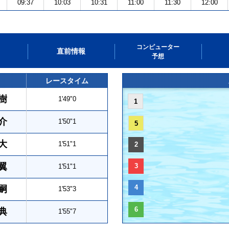
09:37
10:03
10:31
11:00
11:30
12:00
コンピューター
直前情報
予想
レースタイム
樹
1'49"0
1
介
1'50"1
5
大
1'51"1
2
翼
3
1'51"1
4
嗣
1'53"3
6
典
1'55"7