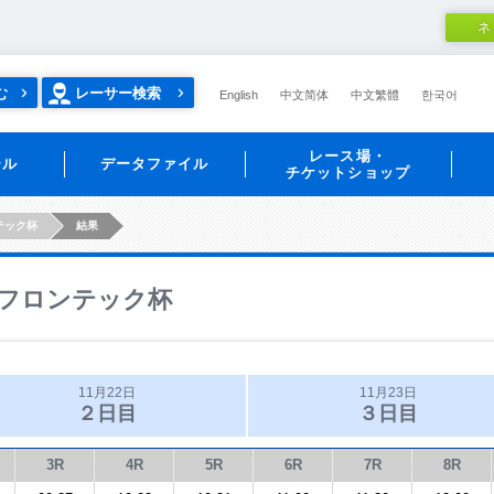
ネ
む
レーサー検索
English
中文简体
中文繁體
한국어
レース場・
ール
データファイル
チケットショップ
テック杯
結果
フロンテック杯
11月22日
11月23日
２日目
３日目
3R
4R
5R
6R
7R
8R