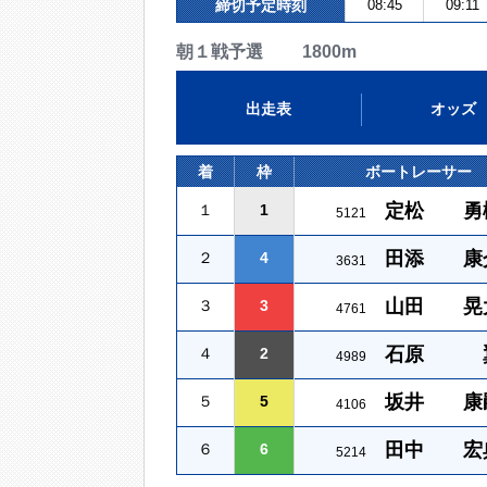
締切予定時刻
08:45
09:11
朝１戦予選 1800m
出走表
オッズ
着
枠
ボートレーサー
定松 勇
１
1
5121
田添 康
２
4
3631
山田 晃
３
3
4761
石原 
４
2
4989
坂井 康
５
5
4106
田中 宏
６
6
5214