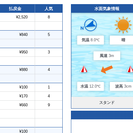
払戻金
人気
水面気象情報
¥2,520
8
¥840
5
気温
8.0℃
晴
¥950
3
風速
3m
¥880
4
水温
12.0℃
波高
3cm
¥100
1
¥170
4
スタンド
¥660
9
¥100