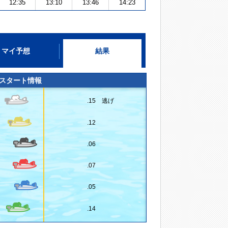
12:35
13:10
13:46
14:23
マイ予想
結果
スタート情報
.15 逃げ
.12
.06
.07
.05
.14