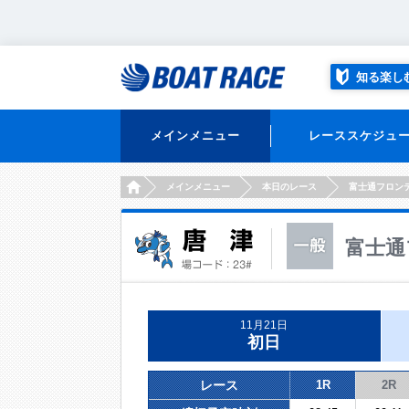
知る楽し
メインメニュー
レーススケジュ
HOME
メインメニュー
本日のレース
富士通フロン
富士通
11月21日
初日
レース
1R
2R