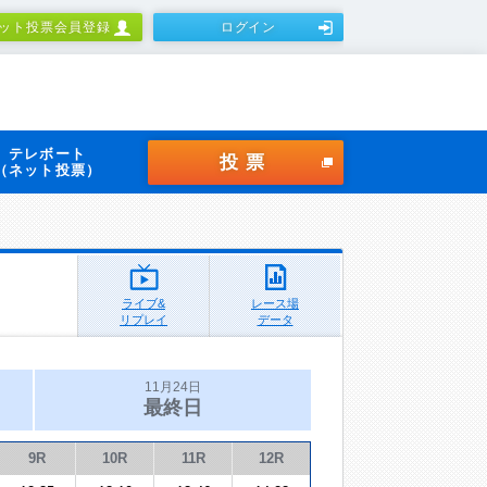
ット投票会員登録
ログイン
テレボート
投票
（ネット投票）
ライブ&
レース場
リプレイ
データ
11月24日
最終日
9R
10R
11R
12R