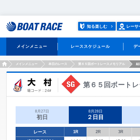
知る楽しむ
レーサ
メインメニュー
レーススケジュール
デ
HOME
メインメニュー
本日のレース
第６５回ボートレースメモリアル
結
第６５回ボートレ
8月27日
8月28日
初日
２日目
レース
1R
2R
3R