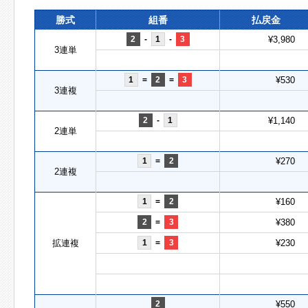
勝式
組番
払戻金
2
-
1
-
3
¥3,980
3連単
1
=
2
=
3
¥530
3連複
2
-
1
¥1,140
2連単
1
=
2
¥270
2連複
1
=
2
¥160
2
=
3
¥380
拡連複
1
=
3
¥230
2
¥550