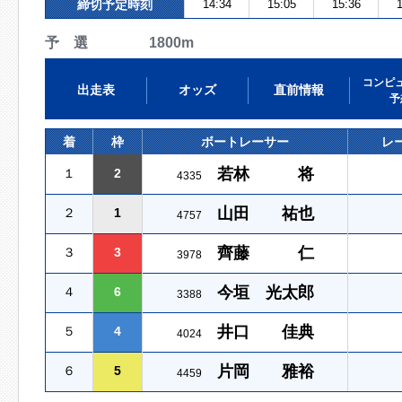
締切予定時刻
14:34
15:05
15:36
1
予 選 1800m
コンピ
出走表
オッズ
直前情報
予
着
枠
ボートレーサー
レ
若林 将
１
2
4335
山田 祐也
２
1
4757
齊藤 仁
３
3
3978
今垣 光太郎
４
6
3388
井口 佳典
５
4
4024
片岡 雅裕
６
5
4459