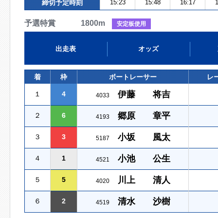
締切予定時刻
15:23
15:48
16:17
1
予選特賞 1800m
安定板使用
出走表
オッズ
着
枠
ボートレーサー
レ
伊藤 将吉
１
4
4033
郷原 章平
２
6
4193
小坂 風太
３
3
5187
小池 公生
４
1
4521
川上 清人
５
5
4020
清水 沙樹
６
2
4519