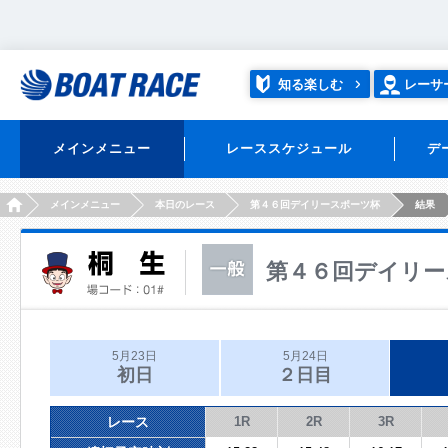
知る楽しむ
レーサ
メインメニュー
レーススケジュール
デ
HOME
メインメニュー
本日のレース
第４６回デイリースポーツ杯
結果
第４６回デイリー
5月23日
5月24日
初日
２日目
レース
1R
2R
3R