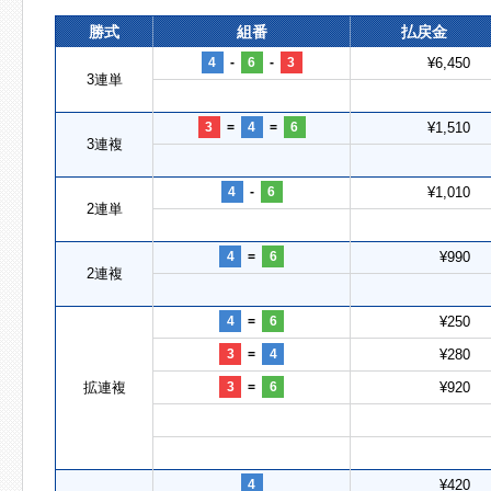
勝式
組番
払戻金
4
-
6
-
3
¥6,450
3連単
3
=
4
=
6
¥1,510
3連複
4
-
6
¥1,010
2連単
4
=
6
¥990
2連複
4
=
6
¥250
3
=
4
¥280
拡連複
3
=
6
¥920
4
¥420