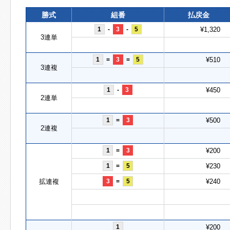
勝式
組番
払戻金
1
-
3
-
5
¥1,320
3連単
1
=
3
=
5
¥510
3連複
1
-
3
¥450
2連単
1
=
3
¥500
2連複
1
=
3
¥200
1
=
5
¥230
拡連複
3
=
5
¥240
1
¥200