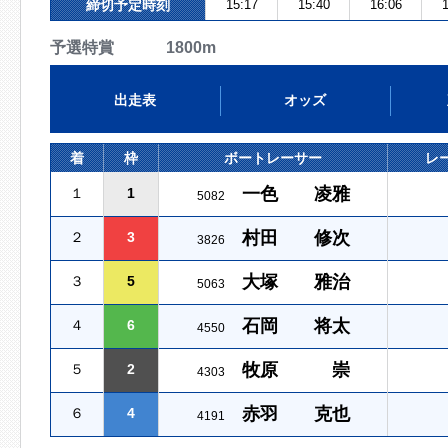
締切予定時刻
15:17
15:40
16:06
1
予選特賞 1800m
出走表
オッズ
着
枠
ボートレーサー
レ
一色 凌雅
１
1
5082
村田 修次
２
3
3826
大塚 雅治
３
5
5063
石岡 将太
４
6
4550
牧原 崇
５
2
4303
赤羽 克也
６
4
4191