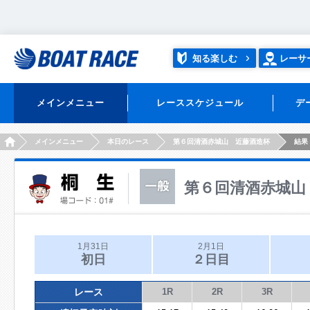
知る楽しむ
レーサ
メインメニュー
レーススケジュール
デ
HOME
メインメニュー
本日のレース
第６回清酒赤城山 近藤酒造杯
結果
第６回清酒赤城山
1月31日
2月1日
初日
２日目
レース
1R
2R
3R