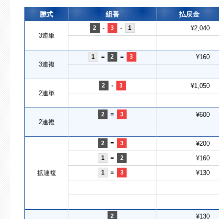
勝式
組番
払戻金
2
-
3
-
1
¥2,040
3連単
1
=
2
=
3
¥160
3連複
2
-
3
¥1,050
2連単
2
=
3
¥600
2連複
2
=
3
¥200
1
=
2
¥160
拡連複
1
=
3
¥130
2
¥130