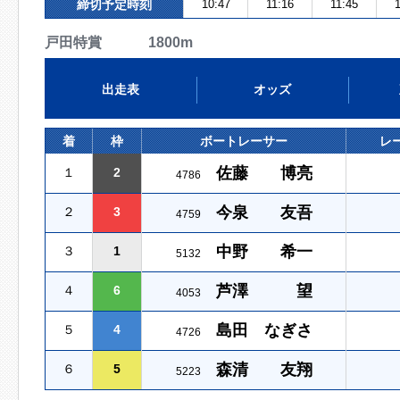
締切予定時刻
10:47
11:16
11:45
1
戸田特賞 1800m
出走表
オッズ
着
枠
ボートレーサー
レ
佐藤 博亮
１
2
4786
今泉 友吾
２
3
4759
中野 希一
３
1
5132
芦澤 望
４
6
4053
島田 なぎさ
５
4
4726
森清 友翔
６
5
5223