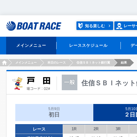
知る楽しむ
レーサ
メインメニュー
レーススケジュール
デ
HOME
メインメニュー
本日のレース
住信ＳＢＩネット銀行賞
結果
住信ＳＢＩネット
5月9日
5月10
初日
２日
レース
1R
2R
3R