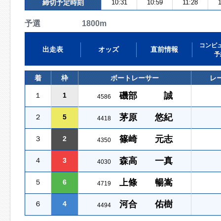
締切予定時刻
10:31
10:59
11:28
予選 1800m
コンピ
出走表
オッズ
直前情報
予
着
枠
ボートレーサー
レ
磯部 誠
１
1
4586
茅原 悠紀
２
5
4418
篠崎 元志
３
2
4350
森高 一真
４
3
4030
上條 暢嵩
５
6
4719
河合 佑樹
６
4
4494