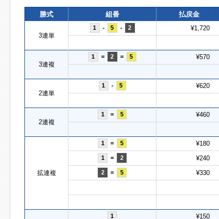
勝式
組番
払戻金
1
-
5
-
2
¥1,720
3連単
1
=
2
=
5
¥570
3連複
1
-
5
¥620
2連単
1
=
5
¥460
2連複
1
=
5
¥180
1
=
2
¥240
拡連複
2
=
5
¥330
1
¥150