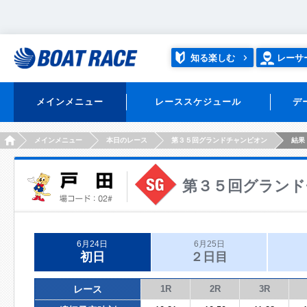
知る楽しむ
レーサ
メインメニュー
レーススケジュール
デ
HOME
メインメニュー
本日のレース
第３５回グランドチャンピオン
結果
第３５回グランド
6月24日
6月25日
初日
２日目
レース
1R
2R
3R